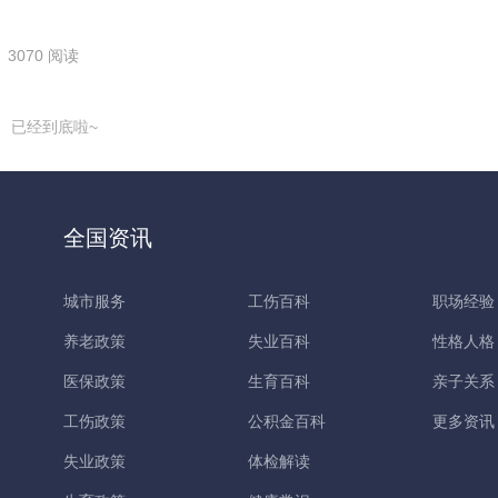
3070 阅读
已经到底啦~
全国资讯
城市服务
工伤百科
职场经验
养老政策
失业百科
性格人格
医保政策
生育百科
亲子关系
工伤政策
公积金百科
更多资讯
失业政策
体检解读