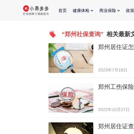
首页
健康体检
商业保险
政
“郑州社保查询”
相关最新
郑州居住证怎
2023年7月18日
郑州工伤保险
2022年10月27日
郑州居住证查