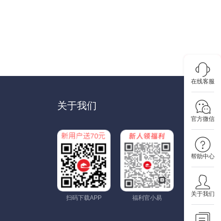
在线客服
关于我们
官方微信
帮助中心
关于我们
扫码下载APP
福利官小易