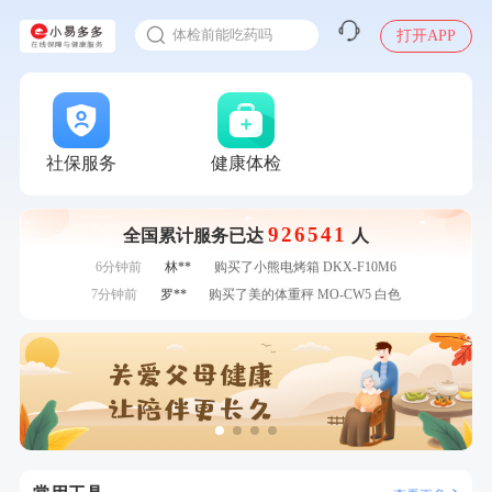
2025年了，给父母约个体检
刚刚
罗**
购买了美的体重秤 MO-CW5 白色
体检前能吃药吗
打开APP
刚刚
罗**
购买了美的体重秤 MO-CW5 白色
十大理由告诉你为什么要买保险
1分钟前
毛**
购买了联创雅斯奶锅DF-CP103M
感染人偏肺病毒就会得肺炎吗
1分钟前
苗**
成功预约了男性婚前体检基础套餐
入职体检在线预约
2分钟前
江**
成功预约了女性VIP体检套餐
2分钟前
毛**
购买了联创雅斯奶锅DF-CP103M
甲状腺癌怎么筛查
社保服务
健康体检
4分钟前
陆**
购买了固本堂阿胶糕传统口味400g
4分钟前
李**
成功预约了白领女士体检套餐
926541
全国累计服务已达
人
6分钟前
王**
成功预约女性常规体检套餐
6分钟前
林**
购买了小熊电烤箱 DKX-F10M6
7分钟前
罗**
购买了美的体重秤 MO-CW5 白色
7分钟前
赵**
成功预约青春体检卡（女）
刚刚
周**
成功预约了男性健康套餐
刚刚
周**
成功预约了男性健康套餐