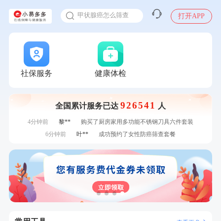
24g*2盒
甲状腺癌怎么筛查
刚刚
林**
成功预约了女性健康套餐二档
打开APP
2025年了，给父母约个体检
刚刚
林**
成功预约了女性健康套餐二档
刚刚
毛**
成功预约了尊享版孕前套餐（女）
体检前能吃药吗
刚刚
毛**
成功预约了尊享版孕前套餐（女）
十大理由告诉你为什么要买保险
1分钟前
毛**
购买了汤臣倍健多维男士多种维生素矿物质片1.5g*60片*2
感染人偏肺病毒就会得肺炎吗
瓶
1分钟前
毛**
购买了汤臣倍健多维男士多种维生素矿物质片1.5g*60片*2
社保服务
健康体检
入职体检在线预约
瓶
2分钟前
李**
成功预约了青年白领男套餐
甲状腺癌怎么筛查
2分钟前
华**
成功预约了健康体检一档
926541
全国累计服务已达
人
4分钟前
林**
购买了小熊电烤箱 DKX-F10M6
4分钟前
黎**
购买了厨房家用多功能不锈钢刀具六件套装
6分钟前
叶**
成功预约了女性防癌筛查套餐
6分钟前
王**
成功预约女性常规体检套餐
7分钟前
赵*
购买了油米有福B款
7分钟前
李**
购买了七年五季黑咖啡速溶低脂无添加蔗糖美式咖啡粉
24g*2盒
刚刚
林**
成功预约了女性健康套餐二档
刚刚
林**
成功预约了女性健康套餐二档