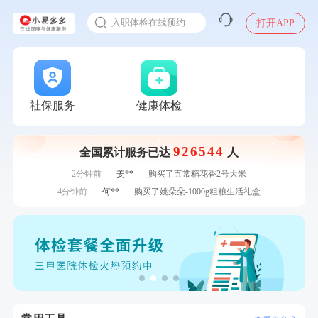
感染人偏肺病毒就会得肺炎吗
7分钟前
毛**
购买了汤臣倍健多维男士多种维生素矿物质片1.5g*60片*2
入职体检在线预约
打开APP
瓶
7分钟前
毛**
成功预约了尊享版孕前套餐（女）
甲状腺癌怎么筛查
刚刚
杜**
成功预约了标准体检套餐（男）
刚刚
杜**
成功预约了标准体检套餐（男）
刚刚
潘*
购买了美的1.5L电热水壶HJ1522
刚刚
潘*
购买了美的1.5L电热水壶HJ1522
社保服务
健康体检
1分钟前
林**
购买了小熊电烤箱 DKX-F10M6
1分钟前
柯**
成功预约了关怀老人B套餐
926544
全国累计服务已达
人
2分钟前
郑**
成功预约了脑血管系统套餐
2分钟前
姜**
购买了五常稻花香2号大米
4分钟前
何**
购买了姚朵朵-1000g粗粮生活礼盒
4分钟前
莫**
成功预约了青少年体检套餐
6分钟前
黄**
成功预约了中老年套餐
6分钟前
陆**
购买了固本堂阿胶糕传统口味400g
7分钟前
毛**
购买了汤臣倍健多维男士多种维生素矿物质片1.5g*60片*2
瓶
7分钟前
毛**
成功预约了尊享版孕前套餐（女）
刚刚
杜**
成功预约了标准体检套餐（男）
刚刚
杜**
成功预约了标准体检套餐（男）