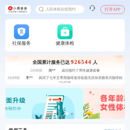
感染人偏肺病毒就会得肺炎吗
7分钟前
陆**
购买了固本堂阿胶糕传统口味400g
入职体检在线预约
打开APP
7分钟前
侯**
购买了汤臣倍健水飞蓟葛根丹参片（护肝片）1.02g*120片
甲状腺癌怎么筛查
刚刚
张**
成功预约了心脏病套餐
刚刚
张**
成功预约了心脏病套餐
刚刚
李**
成功预约了青年白领男套餐
刚刚
李**
成功预约了青年白领男套餐
社保服务
健康体检
1分钟前
袁**
购买了美的体重秤 MO-CW5 白色
1分钟前
姜**
购买了五常稻花香2号大米
926544
全国累计服务已达
人
2分钟前
林**
成功预约糖尿病强化体检套餐
2分钟前
周**
成功预约了男性健康套餐
4分钟前
李**
购买了七年五季黑咖啡速溶低脂无添加蔗糖美式咖啡粉
24g*2盒
4分钟前
潘*
购买了美的1.5L电热水壶HJ1522
6分钟前
叶**
成功预约了女性防癌筛查套餐
6分钟前
江**
成功预约了标准套餐（男）
7分钟前
陆**
购买了固本堂阿胶糕传统口味400g
7分钟前
侯**
购买了汤臣倍健水飞蓟葛根丹参片（护肝片）1.02g*120片
刚刚
张**
成功预约了心脏病套餐
刚刚
张**
成功预约了心脏病套餐