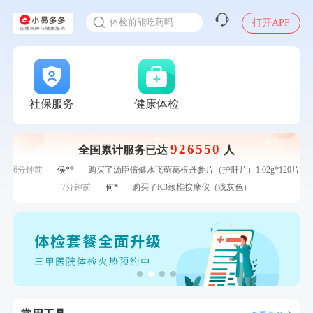
刚刚
陆**
购买了固本堂阿胶糕传统口味400g
体检前能吃药吗
打开APP
刚刚
陆**
购买了固本堂阿胶糕传统口味400g
十大理由告诉你为什么要买保险
1分钟前
戴*
购买了便携式手持小风扇
感染人偏肺病毒就会得肺炎吗
1分钟前
江**
成功预约了女性VIP体检套餐
入职体检在线预约
2分钟前
林**
成功预约糖尿病强化体检套餐
甲状腺癌怎么筛查
2分钟前
熊**
购买了时尚羽毛球套装ES-YM601
社保服务
健康体检
4分钟前
周**
购买了BP3颈椎热敷枕
4分钟前
李**
成功预约了白领女士体检套餐
926550
全国累计服务已达
人
6分钟前
赵**
成功预约青春体检卡（女）
6分钟前
侯**
购买了汤臣倍健水飞蓟葛根丹参片（护肝片）1.02g*120片
7分钟前
何*
购买了K3颈椎按摩仪（浅灰色）
7分钟前
王**
成功预约女性常规体检套餐
刚刚
张**
成功预约了心脏病套餐
刚刚
张**
成功预约了心脏病套餐