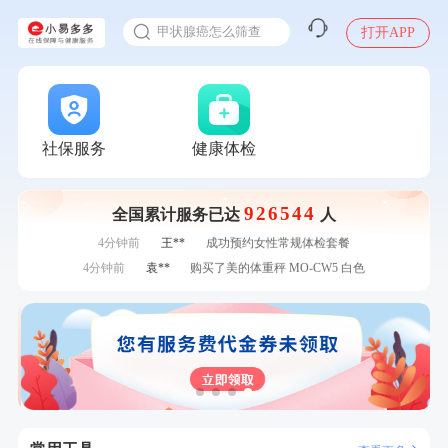
入职体检在线预约
7分钟前
侯**
购买了汤臣倍健水飞蓟葛根丹参片（护肝片）1.02g*120片
甲状腺癌怎么筛查
打开APP
刚刚
毛**
购买了汤臣倍健多维男士多种维生素矿物质片1.5g*60片*2瓶
刚刚
毛**
购买了汤臣倍健多维男士多种维生素矿物质片1.5g*60片*2瓶
刚刚
周**
成功预约了男性健康套餐
刚刚
周**
成功预约了男性健康套餐
1分钟前
周**
成功预约了男性健康套餐
社保服务
健康体检
1分钟前
林**
购买了宁安堡新疆无核红枣干150g*2
2分钟前
罗**
购买了美的体重秤 MO-CW5 白色
926544
2分钟前
姜**
成功预约了女性VIP体检套餐
全国累计服务已达
人
4分钟前
王**
成功预约女性常规体检套餐
4分钟前
袁**
购买了美的体重秤 MO-CW5 白色
6分钟前
何*
购买了K3颈椎按摩仪（浅灰色）
6分钟前
肖**
成功预约了坐班族体检套餐（男）
7分钟前
董**
成功预约了男性体检套餐
7分钟前
侯**
购买了汤臣倍健水飞蓟葛根丹参片（护肝片）1.02g*120片
刚刚
毛**
购买了汤臣倍健多维男士多种维生素矿物质片1.5g*60片*2瓶
刚刚
毛**
购买了汤臣倍健多维男士多种维生素矿物质片1.5g*60片*2瓶