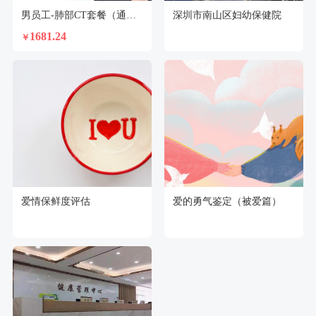
男员工-肺部CT套餐（通用）
深圳市南山区妇幼保健院
1681.24
￥
爱情保鲜度评估
爱的勇气鉴定（被爱篇）