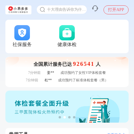
刚刚
林**
购买了宁安堡新疆无核红枣干150g*2
十大理由告诉你为什么要买保险
打开APP
1分钟前
郑**
成功预约了脑血管系统套餐
感染人偏肺病毒就会得肺炎吗
1分钟前
华**
成功预约了健康体检一档
入职体检在线预约
2分钟前
陆**
购买了固本堂阿胶糕传统口味400g
甲状腺癌怎么筛查
2分钟前
王*
购买了公牛环球旅行转换器—L07
4分钟前
李**
成功预约了白领女士体检套餐
社保服务
健康体检
4分钟前
黄**
成功预约了中老年套餐
6分钟前
姜**
购买了五常稻花香2号大米
926541
全国累计服务已达
人
6分钟前
谭**
购买了中粮可益康红豆薏米粉500g
7分钟前
姜**
成功预约了女性VIP体检套餐
7分钟前
杜**
成功预约了标准体检套餐（男）
刚刚
周**
购买了BP3颈椎热敷枕
刚刚
周**
购买了BP3颈椎热敷枕