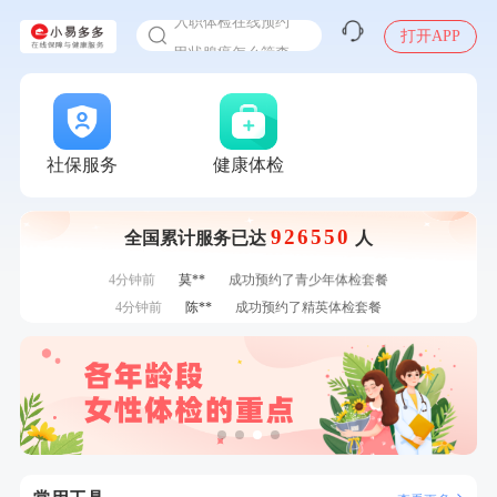
入职体检在线预约
7分钟前
莫**
成功预约了青少年体检套餐
甲状腺癌怎么筛查
打开APP
刚刚
李**
购买了七年五季黑咖啡速溶低脂无添加蔗糖美式咖啡粉24g*2
盒
刚刚
李**
购买了七年五季黑咖啡速溶低脂无添加蔗糖美式咖啡粉24g*2
盒
刚刚
王*
购买了公牛环球旅行转换器—L07
刚刚
王*
购买了公牛环球旅行转换器—L07
社保服务
健康体检
1分钟前
董**
成功预约了男性体检套餐
1分钟前
孙**
成功预约了商务应酬体检（男）
2分钟前
赵*
购买了油米有福B款
926550
全国累计服务已达
人
2分钟前
黎**
购买了厨房家用多功能不锈钢刀具六件套装
4分钟前
莫**
成功预约了青少年体检套餐
4分钟前
陈**
成功预约了精英体检套餐
6分钟前
周**
购买了BP3颈椎热敷枕
6分钟前
毛**
购买了汤臣倍健多维男士多种维生素矿物质片1.5g*60片*2
瓶
7分钟前
叶**
成功预约了女性防癌筛查套餐
7分钟前
莫**
成功预约了青少年体检套餐
刚刚
李**
购买了七年五季黑咖啡速溶低脂无添加蔗糖美式咖啡粉24g*2
盒
刚刚
李**
购买了七年五季黑咖啡速溶低脂无添加蔗糖美式咖啡粉24g*2
盒