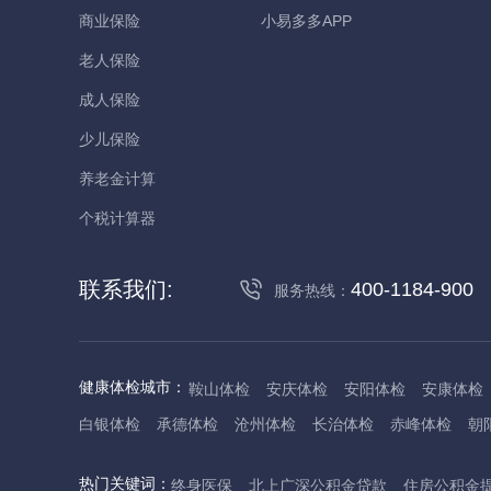
商业保险
小易多多APP
老人保险
成人保险
少儿保险
养老金计算
个税计算器
联系我们:
400-1184-900
服务热线：
健康体检城市：
鞍山体检
安庆体检
安阳体检
安康体检
白银体检
承德体检
沧州体检
长治体检
赤峰体检
朝
丹东体检
大庆体检
东营体检
德州体检
东莞体检
儋
热门关键词：
终身医保
北上广深公积金贷款
住房公积金