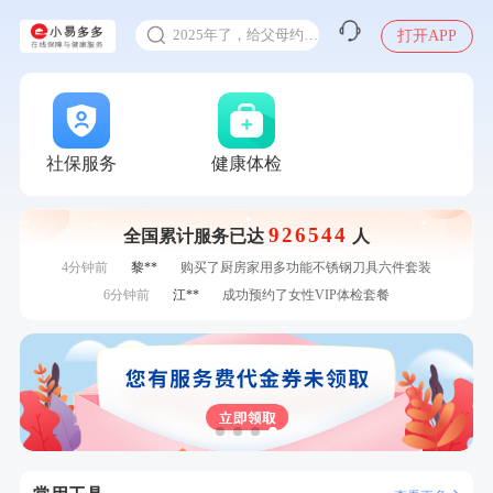
甲状腺癌怎么筛查
刚刚
王**
成功预约女性常规体检套餐
2025年了，给父母约个体检
打开APP
刚刚
王**
成功预约女性常规体检套餐
体检前能吃药吗
刚刚
刘**
成功预约了心脑血管强化体检套餐
十大理由告诉你为什么要买保险
刚刚
刘**
成功预约了心脑血管强化体检套餐
感染人偏肺病毒就会得肺炎吗
1分钟前
罗**
购买了美的体重秤 MO-CW5 白色
1分钟前
李**
购买了七年五季黑咖啡速溶低脂无添加蔗糖美式咖啡粉
入职体检在线预约
社保服务
健康体检
24g*2盒
2分钟前
莫**
成功预约了健康体检一档
甲状腺癌怎么筛查
2分钟前
肖**
成功预约了坐班族体检套餐（男）
926544
全国累计服务已达
人
4分钟前
袁**
购买了美的体重秤 MO-CW5 白色
4分钟前
黎**
购买了厨房家用多功能不锈钢刀具六件套装
6分钟前
江**
成功预约了女性VIP体检套餐
6分钟前
刘**
成功预约了入职体检套餐
7分钟前
林**
购买了宁安堡新疆无核红枣干150g*2
7分钟前
毛**
购买了联创雅斯奶锅DF-CP103M
刚刚
王**
成功预约女性常规体检套餐
刚刚
王**
成功预约女性常规体检套餐