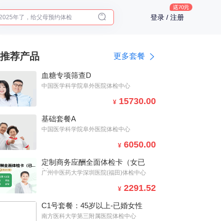
2025年了，给父母预约体检
登录 / 注册
体检前能吃药吗？
十大理由告诉你为什么要买保险
入职体检在线预约
推荐产品
更多套餐
2025年了，给父母预约体检
血糖专项筛查D
中国医学科学院阜外医院体检中心
15730.00
¥
基础套餐A
中国医学科学院阜外医院体检中心
6050.00
¥
定制商务应酬全面体检卡（女已
婚）
广州中医药大学深圳医院(福田)体检中心
2291.52
¥
C1号套餐：45岁以上-已婚女性
南方医科大学第三附属医院体检中心