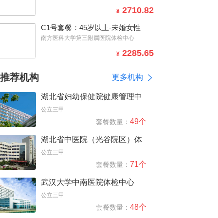
2710.82
¥
C1号套餐：45岁以上-未婚女性
南方医科大学第三附属医院体检中心
2285.65
¥
推荐机构
更多机构
湖北省妇幼保健院健康管理中
心（洪山院区）
公立三甲
49个
套餐数量：
湖北省中医院（光谷院区）体
检中心
公立三甲
71个
套餐数量：
武汉大学中南医院体检中心
公立三甲
48个
套餐数量：