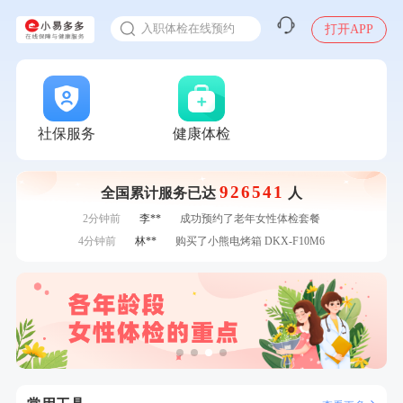
感染人偏肺病毒就会得肺炎吗
7分钟前
何*
购买了K3颈椎按摩仪（浅灰色）
入职体检在线预约
打开APP
7分钟前
林**
购买了小熊电烤箱 DKX-F10M6
甲状腺癌怎么筛查
刚刚
张**
成功预约糖尿病强化体检套餐
刚刚
张**
成功预约糖尿病强化体检套餐
刚刚
王**
成功预约了企业招工体检套餐
刚刚
王**
成功预约了企业招工体检套餐
社保服务
健康体检
1分钟前
谭**
购买了中粮可益康红豆薏米粉500g
1分钟前
姜**
购买了五常稻花香2号大米
926541
全国累计服务已达
人
2分钟前
苗**
成功预约了男性婚前体检基础套餐
2分钟前
李**
成功预约了老年女性体检套餐
4分钟前
林**
购买了小熊电烤箱 DKX-F10M6
4分钟前
潘*
购买了美的1.5L电热水壶HJ1522
6分钟前
柯**
成功预约了关怀老人B套餐
6分钟前
张**
成功预约糖尿病强化体检套餐
7分钟前
何*
购买了K3颈椎按摩仪（浅灰色）
7分钟前
林**
购买了小熊电烤箱 DKX-F10M6
刚刚
张**
成功预约糖尿病强化体检套餐
刚刚
张**
成功预约糖尿病强化体检套餐