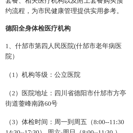
套餐、相关医疗机构以及附上套餐购买预
约流程，为市民健康管理提供实用参考。
德阳全身体检医疗机构
1、
什邡市第四人民医院
(什邡市老年病医
院）
（
1
）
机构等级：
公立医院
（
2
）
医院地址：
四川省德阳市什邡市方亭
街道蓥峰南路
60号
（
3
）
体检时间：
周一到周五（
8:00--11:30
14:30--17:30） 周六-周日（8:00--11:30 ）