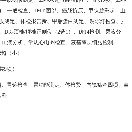
胱氨酸测定、妇科彩超（经腹部）、肾功3项、妇科
、一般检查、TMT-面部、癌胚抗原、甲状腺彩超、血
密度测定、体检报告费、甲胎蛋白测定、裂隙灯检查、肝
DR-颈椎/腰椎正侧位（2选1）、碳14检测、尿液分
、血液分析、常规心电图检查、液基薄层细胞检测
彩超（小）
共9项）
胃镜检查、胃功能测定、体检费、内镜筛查四项、幽
内科