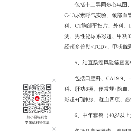
包括十二导同步心电图、超
C-13尿素呼气实验、颈部
科、CT胸部平扫片、外科
测、男性泌尿系彩超、甲功
经颅多普勒<TCD>、甲状腺
5、结直肠癌风险筛查套餐
包括口腔科、CA19-9
科、肝功8项、便常规+隐血
彩超+门静脉、凝血四项、恶
6、中年套餐（40岁以上女
加小易福利官
专属福利等你拿