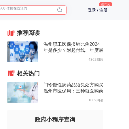
2025年了，给父母预约体检
登录 / 注册
体检前能吃药吗？
十大理由告诉你为什么要买保险
推荐阅读
入职体检在线预约
2025年了，给父母预约体检
温州职工医保报销比例2024
年是多少？附起付线、年度最
高支付限额
4362阅读
相关热门
门诊慢性病药品须凭处方购买
温州市医保局：三种就医购药
途径方便市民
1009阅读
政府小程序查询