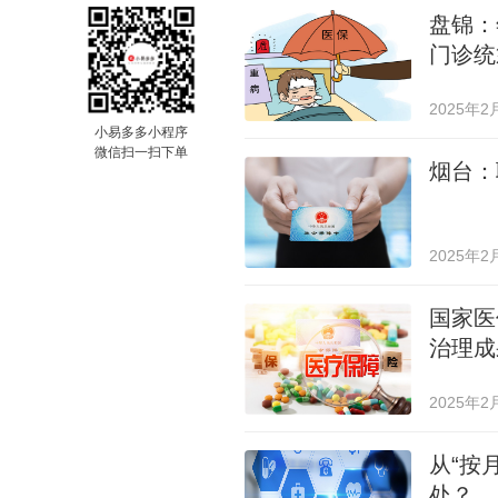
盘锦：
门诊统
2025年2
小易多多小程序
微信扫一扫下单
烟台：
2025年2
国家医
治理成
2025年2
从“按
处？