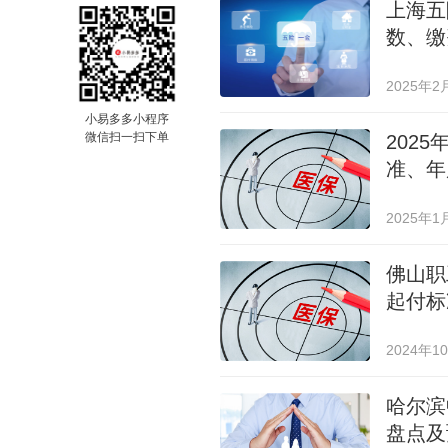
上海五
数、缴
2025年2
小易多多小程序
微信扫一扫下单
202
准、年
2025年1
佛山职
起付标
2024年1
哈尔滨
盘点及