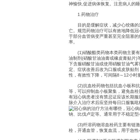
神愉快,促进病体恢复。注意病人的睡
1.药物治疗
目的是缓解症状，减少心绞痛的发
亡。规范药物治疗可以有效地降低冠
于部分血管病变严重甚至完全阻塞的
率。
(1)硝酸酯类药物本类药物主要有：
油制剂(硝酸甘油油膏或橡皮膏贴片
下含服硝酸甘油或使用硝酸甘油气雾
定、症状改善后改为口服或皮肤贴剂
性，有效性下降，可间隔8～12小时
(2)抗血栓药物包括抗血小板和抗
等，可以抑制血小板聚集，避免血栓形
有冠心病患者没有禁忌证应该长期服
脉介入治疗术后应坚持每日口服氯吡
钠、比伐卢定等。通常用于不稳定型
(3)纤溶药物溶血栓药主要有链激
栓，开通血管，恢复血流，用于急性