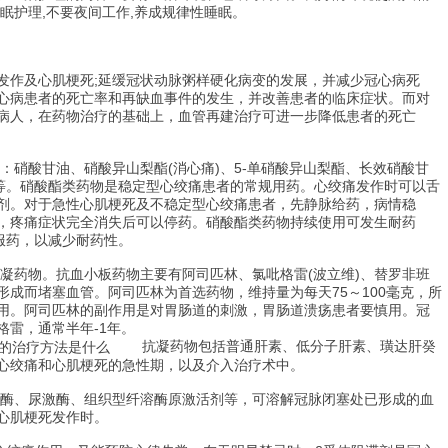
眠护理,不要夜间工作,养成规律性睡眠。
作及心肌梗死;延缓冠状动脉粥样硬化病变的发展，并减少冠心病死
心病患者的死亡率和再缺血事件的发生，并改善患者的临床症状。而对
病人，在药物治疗的基础上，血管再建治疗可进一步降低患者的死亡
硝酸甘油、硝酸异山梨酯(消心痛)、5-单硝酸异山梨酯、长效硝酸甘
)等。硝酸酯类药物是稳定型心绞痛患者的常规用药。心绞痛发作时可以舌
剂。对于急性心肌梗死及不稳定型心绞痛患者，先静脉给药，病情稳
，疼痛症状完全消失后可以停药。硝酸酯类药物持续使用可发生耐药
服药，以减少耐药性。
凝药物。抗血小板药物主要有阿司匹林、氯吡格雷(波立维)、替罗非班
成而堵塞血管。阿司匹林为首选药物，维持量为每天75～100毫克，所
用。阿司匹林的副作用是对胃肠道的刺激，胃肠道溃疡患者要慎用。冠
格雷，通常半年-1年。
抗凝药物包括普通肝素、低分子肝素、璜达肝癸
心绞痛和心肌梗死的急性期，以及介入治疗术中。
酶、尿激酶、组织型纤溶酶原激活剂等，可溶解冠脉闭塞处已形成的血
心肌梗死发作时。