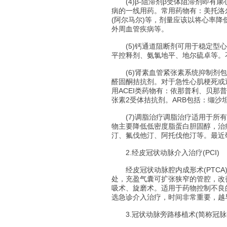
(4)β-阻滞剂β受体阻滞剂即有
病的一线用药。常用药物有：美托洛
(阿尔马尔)等，剂量应该以将心率
外周血管疾病等。
(5)钙通道阻断剂可用于稳定型心
平控释剂、氨氯地平、地尔硫卓等。
(6)肾素血管紧张素系统抑制剂包括血
醛固酮拮抗剂。对于急性心肌梗死或
用ACEI类药物有：依那普利、贝
张素2受体拮抗剂。ARB包括：缬
(7)调脂治疗调脂治疗适用于所有
物主要降低低密度脂蛋白胆固醇，治疗
汀、氟伐他汀、阿托伐他汀等。最近
2.经皮冠状动脉介入治疗(PCI)
经皮冠状动脉腔内成形术(PTCA)
处，充盈气囊可扩张狭窄的管腔，改
吸术、旋磨术。适用于药物控制不良
选急诊介入治疗，时间非常重要，越
3.冠状动脉旁路移植术(简称冠脉搭