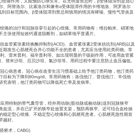
康心绞痛作用，又能预防心律失常。在无明显禁忌时，β受体阻滞剂是冠心
尔、阿替洛尔、比索洛尔和兼有α受体阻滞作用的卡维地洛、阿罗洛尔
降低到目标范围内。β受体阻滞剂禁忌和慎用的情况有哮喘、慢性气管炎及
绞痛的治疗和冠脉痉挛引起的心绞痛。常用药物有：维拉帕米、硝苯地
不主张使用短效钙通道阻断剂，如硝苯地平普通片。
管紧张素转换酶抑制剂(ACEI)、血管紧张素2受体拮抗剂(ARB)以及
近期发生心肌梗死合并心功能不全的患者，尤其应当使用此类药物。常
那普利、雷米普利、福辛普利等。如出现明显的干咳副作用，可改用血管紧
沙坦、替米沙坦、厄贝沙坦、氯沙坦等。用药过程中要注意防止血压偏低。
冠心病患者。冠心病在改变生活习惯基础上给予他汀类药物，他汀类药
目标为下降到80mg/dl。常用药物有：洛伐他汀、普伐他汀、辛伐他
研究表明，他汀类药物可以降低死亡率及发病率。
应用特制的带气囊导管，经外周动脉(股动脉或桡动脉)送到冠脉狭窄
善血流，并在已扩开的狭窄处放置支架，预防再狭窄。还可结合血栓抽
的稳定型心绞痛、不稳定型心绞痛和心肌梗死患者。心肌梗死急性期首
早越好。
桥术，CABG)