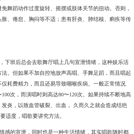
避免舞蹈动作过度旋转、摇摆或肢体关节的扭动。否则，
头胀、倦怠、胸闷等不适；患有肝炎、肺结核、痢疾等传
，下班后总会去歌舞厅唱上几句宣泄情绪，这种娱乐活
方法。但如果不加自控地放声高唱、手舞足蹈，而且唱起
不仅耗费精力，而且还易导致咽喉疾病。一般正常情况
〜
100
次，而演唱时则高达
80
〜
120
次。如果持续不断地高
、发炎，以致血管破裂、出血，
久而久之就会造成结疤
定要适度，唱歌要讲究方法。
情感的宣泄，同时也是一种生活情绪，其实唱歌随时都