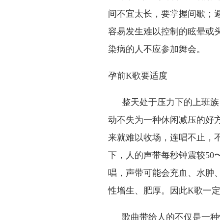
间不宜太长，要掌握间歇；
容易发生难以控制的眩晕或
染病的人不应参加舞会。
孕前
K
歌要适度
整天处于压力下的上班族
动不失为一种休闲减压的好
来就难以收场，连唱不止，
下，人的声带每秒钟震较
50
唱，声带可能会充血、水肿
性增生、肥厚。因此
K
歌一
歌曲带给人的不仅是一种