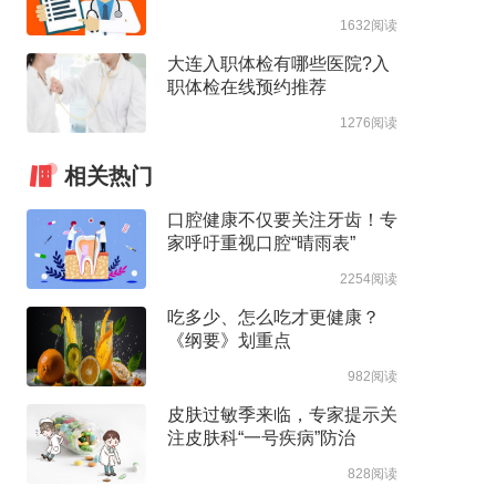
1632阅读
大连入职体检有哪些医院?入
职体检在线预约推荐
1276阅读
相关热门
口腔健康不仅要关注牙齿！专
家呼吁重视口腔“晴雨表”
2254阅读
吃多少、怎么吃才更健康？
《纲要》划重点
982阅读
皮肤过敏季来临，专家提示关
注皮肤科“一号疾病”防治
828阅读