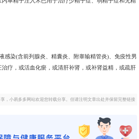
浆内单精子注入术已用于治疗少精子症、弱精子症和无精
液感染(含前列腺炎、精囊炎、附睾输精管炎)、免疫性男
证治疗，或活血化瘀，或清肝补肾，或补肾益精，或疏肝
分享，小易多多网站欢迎您转载分享。但请注明文章出处并保留完整链接