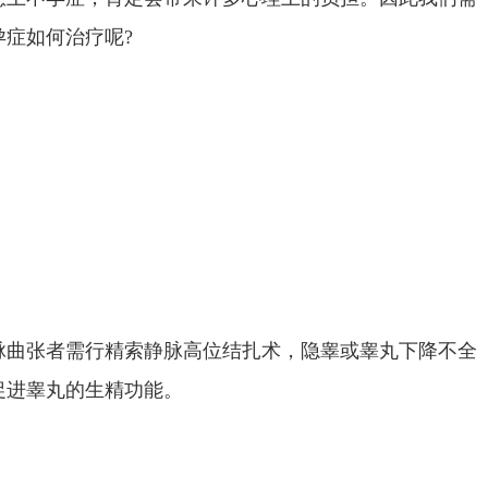
症如何治疗呢?
脉曲张者需行精索静脉高位结扎术，隐睾或睾丸下降不全
促进睾丸的生精功能。