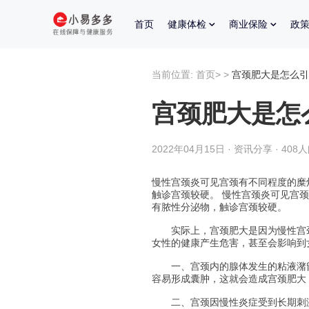
首页
健康体检
商业保险
政
当前位置:
首页
>
>
宫颈肥大是怎么引
宫颈肥大是怎
2022年04月15日 · 资讯分享 · 408
慢性宫颈炎可见宫颈有不同程度的糜
触诊宫颈较硬。 慢性宫颈炎可见宫
有脓性分泌物，触诊宫颈较硬。
实际上，宫颈肥大是因为慢性宫颈
女性的健康产生危害，甚至会影响到
一、宫颈内的腺体发生的粘液潴留
容易形成囊肿，这就会造成宫颈肥大
二、宫颈因慢性炎症受到长期刺激