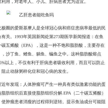
收利用，对老年人、小儿、肝病患者尤为适宜。
北极圈的爱斯基摩人是全球冠心病和癌症患病率最低的民
鱼有关。
1993
年英国新闻处第
273
期医学新闻报道：在鱼
十碳五烯酸（
EPA
），这是一种不饱和脂肪酸，主要存在
），沙丁鱼、鳍鱼、躺鱼、蝙鱼之中。这种脂肪酸熔点
5%
以上，不仅有利于肝病患者吸收利用，而且可以防止
，阻止动脉粥样化症和冠心病的发生。
室近年发现：人体肿瘤可产生一种具有类似激素功能的蛋
内脂肪组织后直接使脂肪组织分解
.EPA
（二十碳五烯酸）
，使肿瘤患者消瘦的过程得到逆转。提示鱼油成分可能阻