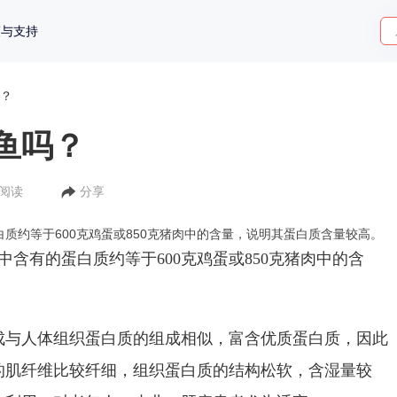
策与支持
？
鱼吗？
人阅读
分享
白质约等于600克鸡蛋或850克猪肉中的含量，说明其蛋白质含量较高。
中含有的蛋白质约等于
600
克鸡蛋或
850
克猪肉中的含
。
成与人体组织蛋白质的组成相似，富含优质蛋白质，因此
的肌纤维比较纤细，组织蛋白质的结构松软，含湿量较