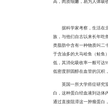
高，肉质细嫩，易为人体吸
据科学家考察，生活在
族，与他们自古以来长年吃
类脂肪中含有一种物质叫二
于含油多的大马哈鱼（鲑鱼
低，其消化吸收率一般可达
9
低密度胆固醇在血管的沉积
英国一所大学癌症研究
白，这种蛋白经血液到达体
通过直接阻滞这一肿瘤蛋白