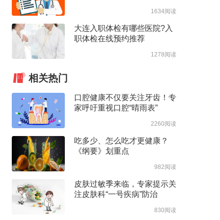
1634阅读
大连入职体检有哪些医院?入
职体检在线预约推荐
1278阅读
相关热门
口腔健康不仅要关注牙齿！专
家呼吁重视口腔“晴雨表”
2260阅读
吃多少、怎么吃才更健康？
《纲要》划重点
982阅读
皮肤过敏季来临，专家提示关
注皮肤科“一号疾病”防治
830阅读