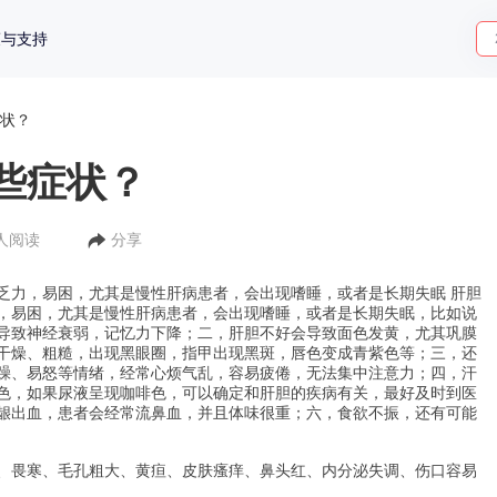
策与支持
状？
些症状？
0人阅读
分享
乏力，易困，尤其是慢性肝病患者，会出现嗜睡，或者是长期失眠 肝胆
，易困，尤其是慢性肝病患者，会出现嗜睡，或者是长期失眠，比如说
导致神经衰弱，记忆力下降；二，肝胆不好会导致面色发黄，尤其巩膜
干燥、粗糙，出现黑眼圈，指甲出现黑斑，唇色变成青紫色等；三，还
躁、易怒等情绪，经常心烦气乱，容易疲倦，无法集中注意力；四，汗
色，如果尿液呈现咖啡色，可以确定和肝胆的疾病有关，最好及时到医
龈出血，患者会经常流鼻血，并且体味很重；六，食欲不振，还有可能
畏寒、毛孔粗大、黄疸、皮肤瘙痒、鼻头红、内分泌失调、伤口容易