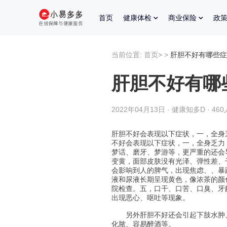
首页
健康体检
商业保险
政
当前位置:
首页
>
>
肝胆不好有哪些症
肝胆不好有哪
2022年04月13日 · 健康知多D · 46
肝胆不好会表现以下症状，一，全身
不好会表现以下症状，一，全身乏力
梦话、磨牙、梦游等，更严重的还会
变黄，面部皮肤没有光泽、弹性差、
会影响到人的脾气，出现焦虑、、暴
液和尿液长期呈现黄色，像浓茶的颜
院检查。五，口干、口苦、口臭、牙
出现恶心、呕吐等现象。
另外肝胆不好还会引起下肢水肿、
化脓、容易醉酒等。