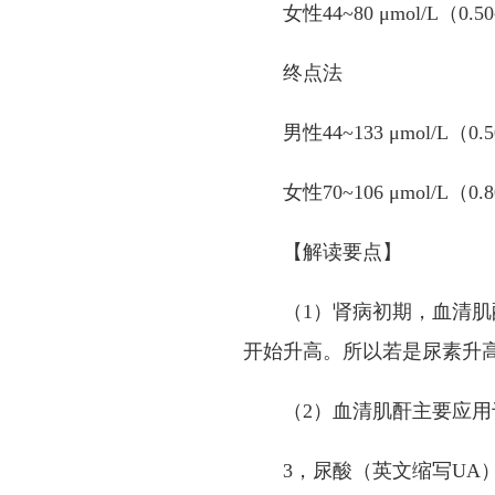
女性
44~80 μmol/L
（
0.50
终点法
男性
44~133 μmol/L
（
0.
女性
70~106 μmol/L
（
0.
【解读要点】
（
1
）肾病初期，血清肌
开始升高。所以若是尿素升
（
2
）血清肌酐主要应用
3
，尿酸（英文缩写
UA