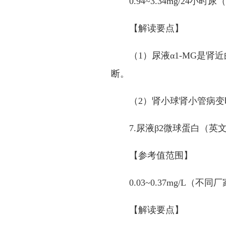
0.94~3.34mg/24
小时尿（
【解读要点】
（
1
）尿液
α1-MG
是肾近
断。
（
2
）肾小球肾小管病变
7.
尿液
β2
微球蛋白（英
【参考值范围】
0.03~0.37mg/L
（不同厂
【解读要点】