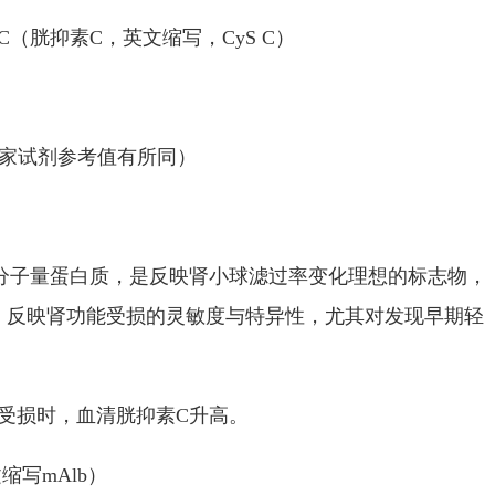
C
（胱抑素
C
，英文缩写，
CyS C
）
家试剂参考值有所同）
分子量蛋白质，是反映肾小球滤过率变化理想的标志物，
，反映肾功能受损的灵敏度与特异性，尤其对发现早期轻
受损时，血清胱抑素
C
升高。
文缩写
mAlb
）