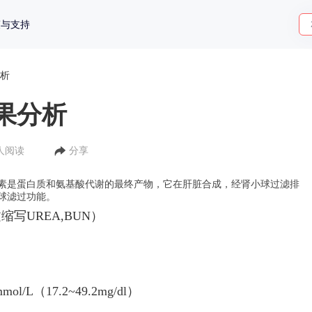
策与支持
析
果分析
1人阅读
分享
素是蛋白质和氨基酸代谢的最终产物，它在肝脏合成，经肾小球过滤排
球滤过功能。
文缩写
UREA,BUN
）
mmol/L
（
17.2~49.2mg/dl
）