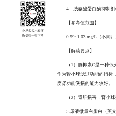
4
，胱氨酸蛋白酶抑制剂
【参考值范围】
小易多多小程序
微信扫一扫下单
0.59~1.03 mg/L
（不同厂
【解读要点】
（
1
）胱抑素
C
是一种低
作为肾小球滤过功能的指标
度肾功能受损的能力较好。
（
2
）肾脏损害，肾小球
5.
尿液微量白蛋白（英