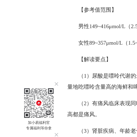
【参考值范围】
男性
149~416μmol/L
（
2.
女性
89~357μmol/L
（
1.5
【解读要点】
（
1
）尿酸是嘌呤代谢的
量地吃嘌呤含量高的海鲜和
（
2
）有痛风临床表现同
高都是痛风。
加小易福利官
专属福利等你拿
（
3
）肾脏疾病、年龄老