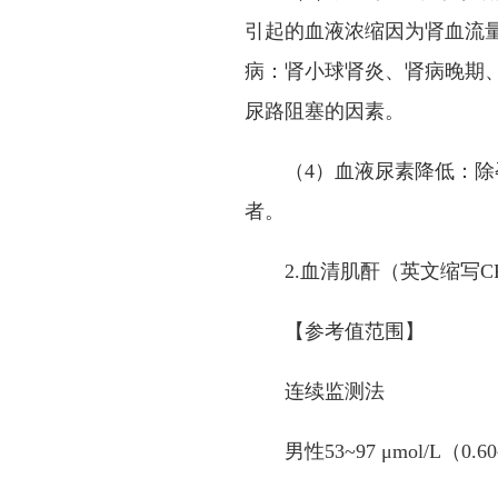
引起的血液浓缩因为肾血流
病：肾小球肾炎、肾病晚期
尿路阻塞的因素。
（
4
）血液尿素降低：除
者。
2.
血清肌酐（英文缩写
C
【参考值范围】
连续监测法
男性
53~97 μmol/L
（
0.60