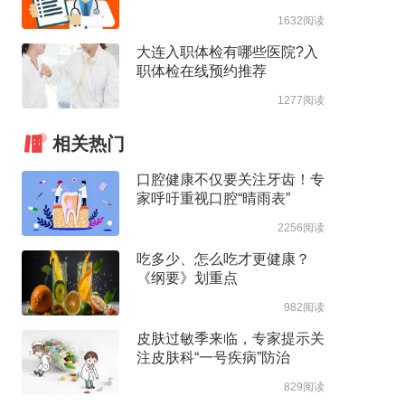
1632阅读
大连入职体检有哪些医院?入
职体检在线预约推荐
1277阅读
相关热门
口腔健康不仅要关注牙齿！专
家呼吁重视口腔“晴雨表”
2256阅读
吃多少、怎么吃才更健康？
《纲要》划重点
982阅读
皮肤过敏季来临，专家提示关
注皮肤科“一号疾病”防治
829阅读