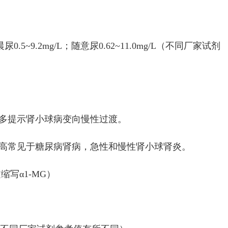
晨尿
0.5~9.2mg/L
；随意尿
0.62~11.0mg/L
（不同厂家试剂
多提示肾小球病变向慢性过渡。
高常见于糖尿病肾病，急性和慢性肾小球肾炎。
文缩写
α1-MG
）