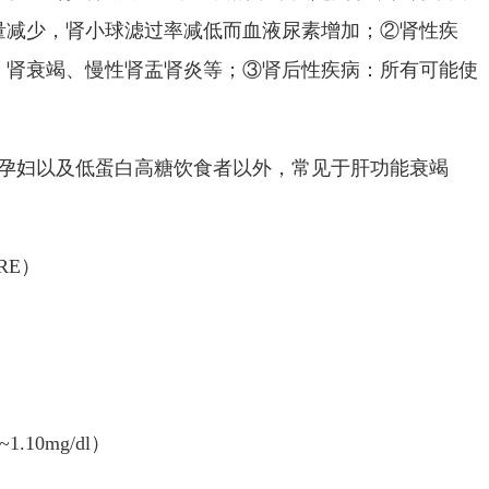
量减少，肾小球滤过率减低而血液尿素增加；
②
肾性疾
、肾衰竭、慢性肾盂肾炎等；③肾后性疾病：所有可能使
孕妇以及低蛋白高糖饮食者以外，常见于肝功能衰竭
RE
）
~1.10mg/dl
）