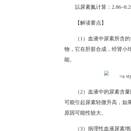
以尿素氮计算：
2.86~8.
【解读要点】
（
1
）血液中尿素所含的
物，它在肝脏合成，经肾小
能。
（
2
）血液中的尿素含量
可能引起尿素轻微升高，如
原因可能性较大。
（
3
）病理性血液尿素增