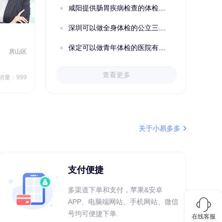
咸阳提供肠胃疾病检查的体检套餐有哪些？体检机构有哪些选择？如何预约？
购买了小熊电烤箱 DKX-F10M6
深圳可以做全身体检的公立三甲医院及体检套餐汇总
2022定制C套餐 女未婚
女性
保定可以做青年体检的医院有哪些？有哪些套餐可以选择？
房山区
秦皇岛市第一医院体检中心
北戴河区
7
1709.40
查看更多
￥
销量：999
￥
销量：999
＋加入对比
关于小易多多
支付便捷
多渠道下单和支付，苹果&安卓
APP、电脑端网站、手机网站、微信
号均可便捷下单
在线客服