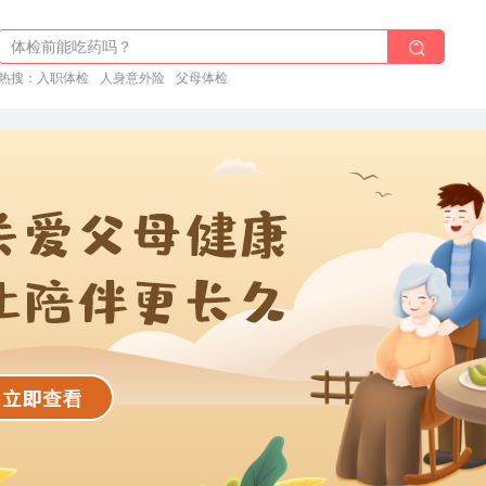
体检前能吃药吗？
十大理由告诉你为什么要买保险
热搜：
入职体检
人身意外险
父母体检
入职体检在线预约