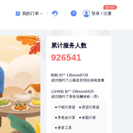
7分钟前
李**
181xxxx3976
购买了七年五季黑咖啡速溶低脂无
我的订单
登录 / 注册
添加蔗糖美式咖啡粉24g*2盒
刚刚
林**
149xxxx8299
购买了小熊电烤箱 DKX-F10M6
刚刚
林**
149xxxx8299
购买了小熊电烤箱 DKX-F10M6
累计服务人数
刚刚
刘**
136xxxx8739
926541
成功预约了心脑血管强化体检套餐
刚刚
刘**
136xxxx8739
成功预约了心脑血管强化体检套餐
1分钟前
孙**
189xxxx6435
成功预约了商务应酬体检（男）
1分钟前
赵*
155xxxx7294
个税计算器
房贷计算器
购买了油米有福B款
养老金计算
体脂计算
2分钟前
林**
187xxxx0819
购买了宁安堡新疆无核红枣干
更多工具
150g*2