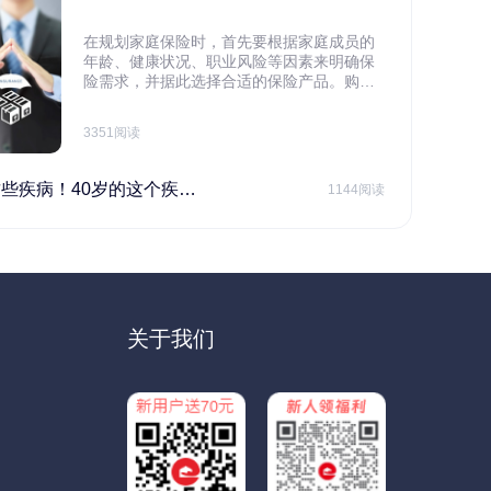
在规划家庭保险时，首先要根据家庭成员的
年龄、健康状况、职业风险等因素来明确保
险需求，并据此选择合适的保险产品。购买
保险应基于实际需求，选择不同的险种，避
免盲目投保。在预算有限的情况下，应合理
3351阅读
规划家庭财务预算，确保保险费用不会对家
庭日常开支造成压力，建议优先为家庭的主
要经济支柱投保。
40岁的这个疾病最需要注意！
1144阅读
关于我们