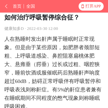
首页
全国
打开APP
如何治疗呼吸暂停综合征？
健康知多D · 2022-03-30 12:00
人在熟睡时发出鼾声属于睡眠时正常现
象。但是由于某些原因，如肥胖者颈部短
粗、上呼吸道感染、鼻腔阻塞扁桃体肥
大、悬雍垂（腭垂）过长或过粗、咽腔狭
窄，睡前饮酒或服催眠药后熟睡鼾声响度
超过60dB，妨碍正常呼吸伴有呼吸暂停和
呼吸表浅则称鼾症。有5%的鼾症患者兼有
在睡眠期间不同程度的憋气现象则称睡眠
呼吸困难。