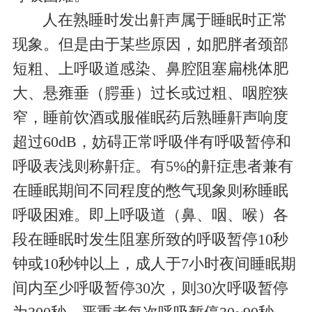
人在熟睡时发出鼾声属于睡眠时正常
现象。但是由于某些原因，如肥胖者颈部
短粗、上呼吸道感染、鼻腔阻塞扁桃体肥
大、悬雍垂（腭垂）过长或过粗、咽腔狭
窄，睡前饮酒或服催眠药后熟睡鼾声响度
超过
60dB
，妨碍正常呼吸伴有呼吸暂停和
呼吸表浅则称鼾症。有
5%
的鼾症患者兼有
在睡眠期间不同程度的憋气现象则称睡眠
呼吸困难。即上呼吸道（鼻、咽、喉）各
段在睡眠时发生阻塞所致的呼吸暂停
10
秒
钟或
10
秒钟以上，成人于
7
小时夜间睡眠期
间内至少呼吸暂停
30
次，则
30
次呼吸暂停