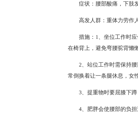
症状：腰部酸痛，下肢
高发人群：重体力劳作
措施：1、坐位工作时
在椅背上，避免弯腰驼背懒
2、站位工作时需保持
常倒换着让一条腿休息，女
3、提重物时要屈膝下
4、肥胖会使腰部的负