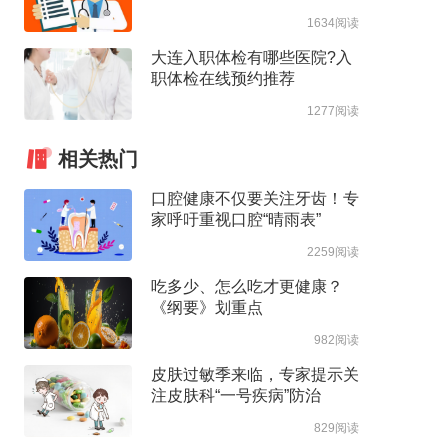
1634阅读
大连入职体检有哪些医院?入
职体检在线预约推荐
1277阅读
相关热门
口腔健康不仅要关注牙齿！专
家呼吁重视口腔“晴雨表”
2259阅读
吃多少、怎么吃才更健康？
《纲要》划重点
982阅读
皮肤过敏季来临，专家提示关
注皮肤科“一号疾病”防治
829阅读