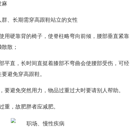
发麻
人群、长期需穿高跟鞋站立的女性
应使用硬靠背的椅子，使脊柱略弯向前倾，腰部垂直紧靠
懒散散；
腰部平直，长时间直挺着膝部不弯曲会使腰部受伤，可经
性要避免穿高跟鞋。
蹲，要避免突然用力，物品过重过大时要请别人帮助。
担过重，故肥胖者应减肥。