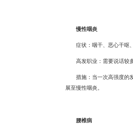
慢性咽炎
症状：咽干、恶心干呕
高发职业：需要说话较
措施：当一次高强度的
展至慢性咽炎。
腰椎病