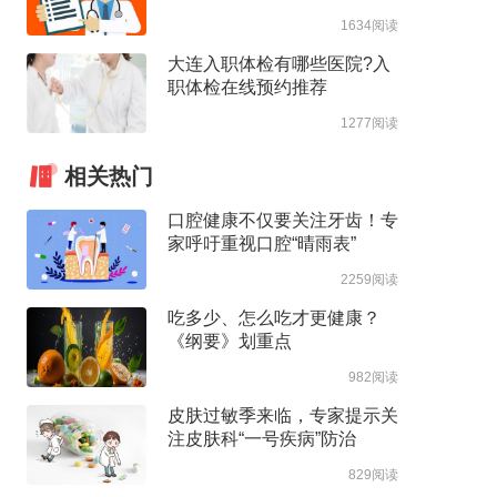
1634阅读
大连入职体检有哪些医院?入
职体检在线预约推荐
1277阅读
相关热门
口腔健康不仅要关注牙齿！专
家呼吁重视口腔“晴雨表”
2259阅读
吃多少、怎么吃才更健康？
《纲要》划重点
982阅读
皮肤过敏季来临，专家提示关
注皮肤科“一号疾病”防治
829阅读