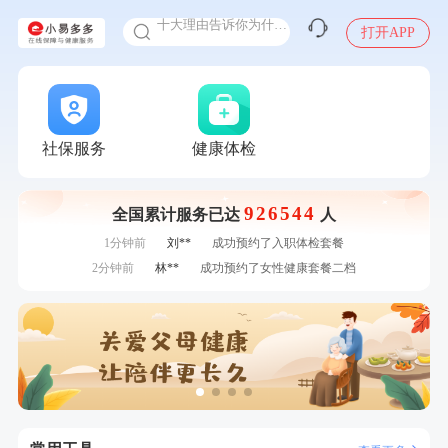
十大理由告诉你为什么要买保险
打开APP
感染人偏肺病毒就会得肺炎吗
入职体检在线预约
7分钟前
李**
购买了七年五季黑咖啡速溶低脂无添加蔗糖美式咖啡粉
24g*2盒
甲状腺癌怎么筛查
7分钟前
肖**
成功预约了坐班族体检套餐（男）
刚刚
李**
成功预约了青年白领男套餐
刚刚
李**
成功预约了青年白领男套餐
社保服务
健康体检
刚刚
赵*
购买了油米有福B款
刚刚
赵*
购买了油米有福B款
926544
全国累计服务已达
人
1分钟前
戴*
购买了便携式手持小风扇
1分钟前
刘**
成功预约了入职体检套餐
2分钟前
林**
成功预约了女性健康套餐二档
2分钟前
潘*
购买了美的1.5L电热水壶HJ1522
4分钟前
林**
购买了宁安堡新疆无核红枣干150g*2
4分钟前
莫**
成功预约了青少年体检套餐
6分钟前
刘**
成功预约了入职体检套餐
6分钟前
熊**
购买了时尚羽毛球套装ES-YM601
7分钟前
李**
购买了七年五季黑咖啡速溶低脂无添加蔗糖美式咖啡粉
24g*2盒
7分钟前
肖**
成功预约了坐班族体检套餐（男）