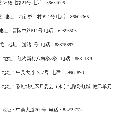
 怀德北路
21
号 电话：
86634006
道 地址：西新桥二村
99-1
号 电话：
86604365
地址：晋陵中路
511
号 电话：
69896506
龙 地址：游路
4
号 电话：
88875897
 地址：红梅新村八角楼
2
楼 电话：
85311370
 地址：中吴大道
1287
号 电话：
89961893
 地址：彩虹城社区居委会（永宁北路彩虹城
1
幢乙单元
 地址：中吴大道
700
号 电话：
88259753