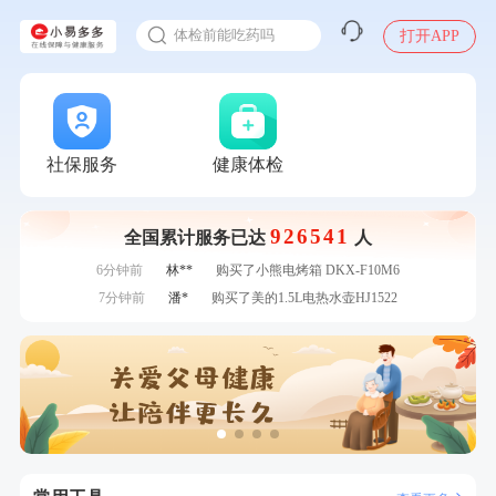
2025年了，给父母约个体检
刚刚
毛**
购买了汤臣倍健多维男士多种维生素矿物质片1.5g*60片*2瓶
体检前能吃药吗
打开APP
刚刚
毛**
购买了汤臣倍健多维男士多种维生素矿物质片1.5g*60片*2瓶
十大理由告诉你为什么要买保险
1分钟前
熊**
购买了时尚羽毛球套装ES-YM601
感染人偏肺病毒就会得肺炎吗
1分钟前
李**
成功预约了青年白领男套餐
入职体检在线预约
2分钟前
林**
成功预约了女性健康套餐二档
甲状腺癌怎么筛查
2分钟前
李**
购买了七年五季黑咖啡速溶低脂无添加蔗糖美式咖啡粉
社保服务
健康体检
24g*2盒
4分钟前
毛**
购买了汤臣倍健多维男士多种维生素矿物质片1.5g*60片*2
瓶
4分钟前
肖**
成功预约了坐班族体检套餐（男）
926541
全国累计服务已达
人
6分钟前
莫**
成功预约了健康体检一档
6分钟前
林**
购买了小熊电烤箱 DKX-F10M6
7分钟前
潘*
购买了美的1.5L电热水壶HJ1522
7分钟前
林**
成功预约糖尿病强化体检套餐
刚刚
张**
成功预约糖尿病强化体检套餐
刚刚
张**
成功预约糖尿病强化体检套餐