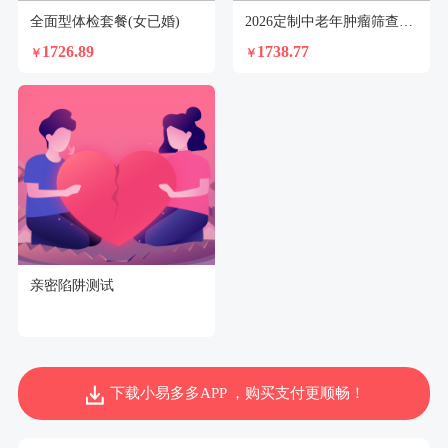
全面型体检套餐(女已婚)
2026定制中老年肿瘤筛查套餐（男）
1726.89
1738.77
￥
￥
亲密陷阱测试
下载小易多多APP ，购买支付更顺畅！