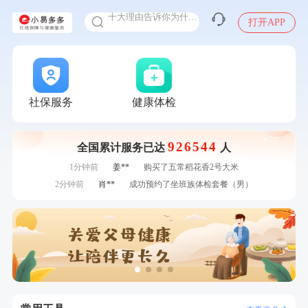
十大理由告诉你为什么要买保险
打开APP
感染人偏肺病毒就会得肺炎吗
入职体检在线预约
7分钟前
姜**
购买了五常稻花香2号大米
甲状腺癌怎么筛查
7分钟前
毛**
购买了联创雅斯奶锅DF-CP103M
刚刚
莫**
成功预约了健康体检一档
刚刚
莫**
成功预约了健康体检一档
社保服务
健康体检
刚刚
黄**
成功预约了中老年套餐
刚刚
黄**
成功预约了中老年套餐
926544
全国累计服务已达
人
1分钟前
罗**
购买了美的体重秤 MO-CW5 白色
1分钟前
姜**
购买了五常稻花香2号大米
2分钟前
肖**
成功预约了坐班族体检套餐（男）
2分钟前
陈**
成功预约了精英体检套餐
4分钟前
黎**
购买了厨房家用多功能不锈钢刀具六件套装
4分钟前
黎**
购买了厨房家用多功能不锈钢刀具六件套装
6分钟前
王**
成功预约女性常规体检套餐
6分钟前
李**
成功预约了白领女士体检套餐
7分钟前
姜**
购买了五常稻花香2号大米
7分钟前
毛**
购买了联创雅斯奶锅DF-CP103M