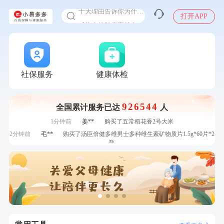
十大理由告诉你为什么要买保险
打开APP
感染人偏肺病毒就会得肺炎吗
入职体检在线预约
7分钟前
林**
成功预约糖尿病强化体检套餐
甲状腺癌怎么筛查
7分钟前
林**
购买了小熊电烤箱 DKX-F10M6
刚刚
林**
购买了宁安堡新疆无核红枣干150g*2
刚刚
林**
购买了宁安堡新疆无核红枣干150g*2
社保服务
健康体检
刚刚
王**
成功预约了企业招工体检套餐
刚刚
王**
成功预约了企业招工体检套餐
926544
全国累计服务已达
人
1分钟前
赵**
成功预约青春体检卡（女）
1分钟前
姜**
购买了五常稻花香2号大米
2分钟前
毛**
购买了汤臣倍健多维男士多种维生素矿物质片1.5g*60片*2
瓶
2分钟前
李**
成功预约了老年女性体检套餐
4分钟前
张**
成功预约了心脏病套餐
4分钟前
潘*
购买了美的1.5L电热水壶HJ1522
6分钟前
何*
购买了K3颈椎按摩仪（浅灰色）
6分钟前
张**
成功预约糖尿病强化体检套餐
7分钟前
林**
成功预约糖尿病强化体检套餐
7分钟前
林**
购买了小熊电烤箱 DKX-F10M6