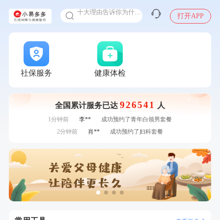
十大理由告诉你为什么要买保险
打开APP
感染人偏肺病毒就会得肺炎吗
入职体检在线预约
7分钟前
毛**
购买了汤臣倍健多维男士多种维生素矿物质片1.5g*60片*2
瓶
甲状腺癌怎么筛查
7分钟前
林**
成功预约糖尿病强化体检套餐
刚刚
王**
成功预约女性常规体检套餐
刚刚
王**
成功预约女性常规体检套餐
社保服务
健康体检
刚刚
毛**
购买了汤臣倍健多维男士多种维生素矿物质片1.5g*60片*2瓶
刚刚
毛**
购买了汤臣倍健多维男士多种维生素矿物质片1.5g*60片*2瓶
926541
全国累计服务已达
人
1分钟前
侯**
购买了汤臣倍健水飞蓟葛根丹参片（护肝片）1.02g*120片
1分钟前
李**
成功预约了青年白领男套餐
2分钟前
肖**
成功预约了妇科套餐
2分钟前
李**
购买了七年五季黑咖啡速溶低脂无添加蔗糖美式咖啡粉
24g*2盒
4分钟前
毛**
购买了联创雅斯奶锅DF-CP103M
4分钟前
肖**
成功预约了坐班族体检套餐（男）
6分钟前
林**
成功预约糖尿病强化体检套餐
6分钟前
林**
购买了小熊电烤箱 DKX-F10M6
7分钟前
毛**
购买了汤臣倍健多维男士多种维生素矿物质片1.5g*60片*2
瓶
7分钟前
林**
成功预约糖尿病强化体检套餐