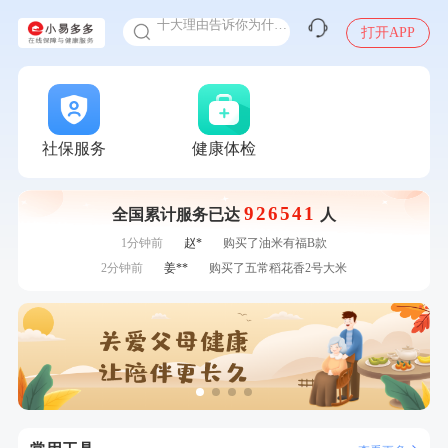
十大理由告诉你为什么要买保险
打开APP
感染人偏肺病毒就会得肺炎吗
入职体检在线预约
7分钟前
莫**
成功预约了健康体检一档
甲状腺癌怎么筛查
7分钟前
毛**
购买了汤臣倍健多维男士多种维生素矿物质片1.5g*60片*2
瓶
刚刚
罗**
购买了美的体重秤 MO-CW5 白色
刚刚
罗**
购买了美的体重秤 MO-CW5 白色
社保服务
健康体检
刚刚
陈**
成功预约了精英体检套餐
刚刚
陈**
成功预约了精英体检套餐
926541
全国累计服务已达
人
1分钟前
刘**
成功预约了心脑血管强化体检套餐
1分钟前
赵*
购买了油米有福B款
2分钟前
姜**
购买了五常稻花香2号大米
2分钟前
莫**
成功预约了青少年体检套餐
4分钟前
王**
成功预约女性常规体检套餐
4分钟前
潘*
购买了美的1.5L电热水壶HJ1522
6分钟前
李**
购买了七年五季黑咖啡速溶低脂无添加蔗糖美式咖啡粉
24g*2盒
6分钟前
周**
成功预约了男性健康套餐
7分钟前
莫**
成功预约了健康体检一档
7分钟前
毛**
购买了汤臣倍健多维男士多种维生素矿物质片1.5g*60片*2