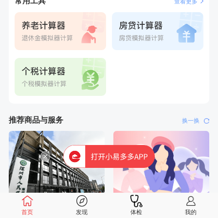
常用工具
查看更多
6分钟前
柯**
成功预约了关怀老人B套餐
6分钟前
莫**
成功预约了健康体检一档
7分钟前
何**
购买了姚朵朵-1000g粗粮生活礼盒
7分钟前
林**
购买了宁安堡新疆无核红枣干150g*2
刚刚
莫**
成功预约了青少年体检套餐
刚刚
莫**
成功预约了青少年体检套餐
推荐商品与服务
换一换
首页
发现
体检
我的