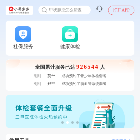
甲状腺癌怎么筛查
打开APP
2025年了，给父母约个体检
体检前能吃药吗
十大理由告诉你为什么要买保险
感染人偏肺病毒就会得肺炎吗
社保服务
健康体检
7分钟前
何**
购买了姚朵朵-1000g粗粮生活礼盒
入职体检在线预约
7分钟前
林**
购买了宁安堡新疆无核红枣干150g*2
甲状腺癌怎么筛查
926544
全国累计服务已达
人
刚刚
莫**
成功预约了青少年体检套餐
刚刚
莫**
成功预约了青少年体检套餐
刚刚
郑**
成功预约了脑血管系统套餐
刚刚
郑**
成功预约了脑血管系统套餐
1分钟前
罗**
购买了美的体重秤 MO-CW5 白色
1分钟前
陆**
购买了固本堂阿胶糕传统口味400g
2分钟前
孙**
成功预约了商务应酬体检（男）
2分钟前
刘**
成功预约了心脑血管强化体检套餐
4分钟前
侯**
购买了汤臣倍健水飞蓟葛根丹参片（护肝片）1.02g*120片
4分钟前
周**
购买了BP3颈椎热敷枕