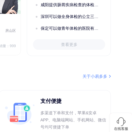
咸阳提供肠胃疾病检查的体检套餐有哪些？体检机构有哪些选择？如何预约？
成功预约了关怀老人B套餐
深圳可以做全身体检的公立三甲医院及体检套餐汇总
2022定制C套餐 女未婚
女性
保定可以做青年体检的医院有哪些？有哪些套餐可以选择？
房山区
秦皇岛市第一医院体检中心
北戴河区
7
1709.40
查看更多
￥
销量：999
￥
销量：999
＋加入对比
关于小易多多
支付便捷
多渠道下单和支付，苹果&安卓
APP、电脑端网站、手机网站、微信
号均可便捷下单
在线客服