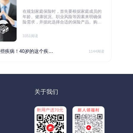
在规划家庭保险时，首先要根据家庭成员的
年龄、健康状况、职业风险等因素来明确保
险需求，并据此选择合适的保险产品。购买
保险应基于实际需求，选择不同的险种，避
免盲目投保。在预算有限的情况下，应合理
3351阅读
规划家庭财务预算，确保保险费用不会对家
庭日常开支造成压力，建议优先为家庭的主
要经济支柱投保。
40岁的这个疾病最需要注意！
1144阅读
关于我们