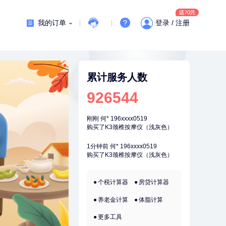
7分钟前
孙**
189xxxx6435
成功预约了商务应酬体检（男）
我的订单
登录 / 注册
刚刚
柯**
134xxxx6569
成功预约了关怀老人B套餐
刚刚
柯**
134xxxx6569
成功预约了关怀老人B套餐
累计服务人数
刚刚
何*
196xxxx0519
926544
购买了K3颈椎按摩仪（浅灰色）
刚刚
何*
196xxxx0519
购买了K3颈椎按摩仪（浅灰色）
1分钟前
何*
196xxxx0519
购买了K3颈椎按摩仪（浅灰色）
1分钟前
杜**
135xxxx5327
个税计算器
房贷计算器
成功预约了标准体检套餐（男）
养老金计算
体脂计算
2分钟前
肖**
159xxxx4211
成功预约了妇科套餐
更多工具