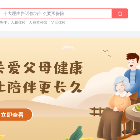
体检前能吃药吗？
十大理由告诉你为什么要买保险
热搜：
入职体检在线预约
入职体检
人身意外险
父母体检