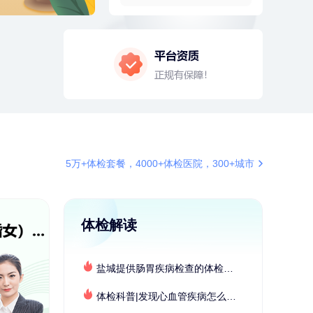
2分钟前
毛**
152xxxx1599
购买了联创雅斯奶锅DF-CP103M
4分钟前
罗**
198xxxx8341
购买了美的体重秤 MO-CW5 白色
4分钟前
苗**
134xxxx6410
成功预约了男性婚前体检基础套餐
6分钟前
张**
132xxxx5456
成功预约糖尿病强化体检套餐
6分钟前
赵*
155xxxx7294
5万+体检套餐，4000+体检医院，300+城市
购买了油米有福B款
7分钟前
林**
187xxxx0819
购买了宁安堡新疆无核红枣干
150g*2
体检解读
7分钟前
孙**
189xxxx6435
成功预约了商务应酬体检（男）
盐城提供肠胃疾病检查的体检套餐有哪些？体检机构有哪些选择？如何预约？
刚刚
柯**
134xxxx6569
成功预约了关怀老人B套餐
体检科普|发现心血管疾病怎么办？
刚刚
柯**
134xxxx6569