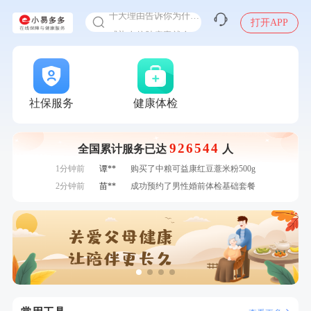
十大理由告诉你为什么要买保险
感染人偏肺病毒就会得肺炎吗
打开APP
入职体检在线预约
7分钟前
李**
购买了七年五季黑咖啡速溶低脂无添加蔗糖美式咖啡粉
24g*2盒
甲状腺癌怎么筛查
7分钟前
陆**
购买了固本堂阿胶糕传统口味400g
刚刚
姜**
成功预约了女性VIP体检套餐
刚刚
姜**
成功预约了女性VIP体检套餐
社保服务
健康体检
刚刚
黄**
成功预约了中老年套餐
刚刚
黄**
成功预约了中老年套餐
926544
全国累计服务已达
人
1分钟前
潘*
购买了美的1.5L电热水壶HJ1522
1分钟前
谭**
购买了中粮可益康红豆薏米粉500g
2分钟前
苗**
成功预约了男性婚前体检基础套餐
2分钟前
孙**
成功预约了商务应酬体检（男）
4分钟前
周**
购买了BP3颈椎热敷枕
4分钟前
袁**
购买了美的体重秤 MO-CW5 白色
6分钟前
陈**
成功预约了精英体检套餐
6分钟前
董**
成功预约了男性体检套餐
7分钟前
李**
购买了七年五季黑咖啡速溶低脂无添加蔗糖美式咖啡粉
24g*2盒
7分钟前
陆**
购买了固本堂阿胶糕传统口味400g