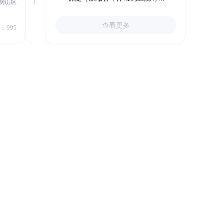
房山区
秦皇岛市第一医院体检中心
北戴河区
723.80
1709.40
查看更多
￥
：999
￥
销量：999
＋加入对比
关于小易多多
支付便捷
多渠道下单和支付，苹果&安卓
APP、电脑端网站、手机网站、微信
号均可便捷下单