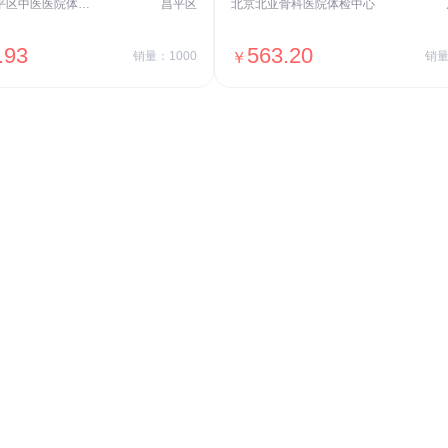
北京市昌平区中医医院体检中心
昌平区
北京北亚骨科医院体检中心
.93
563.20
销量：1000
￥
销量
＋加入对比
＋加入对比
交易透明
价格透明，无隐形套路收费，无会员
费，单月或单次付费