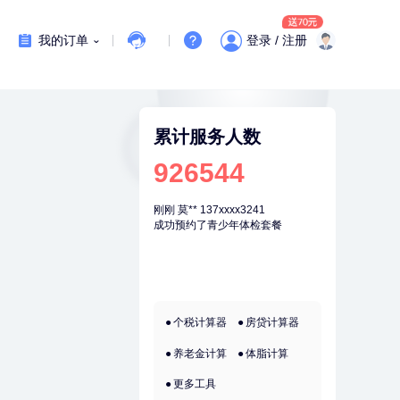
我的订单
登录 / 注册
累计服务人数
926544
刚刚
莫**
137xxxx3241
刚刚
莫**
137xx
成功预约了青少年体检套餐
成功预约了青少
个税计算器
房贷计算器
养老金计算
体脂计算
更多工具