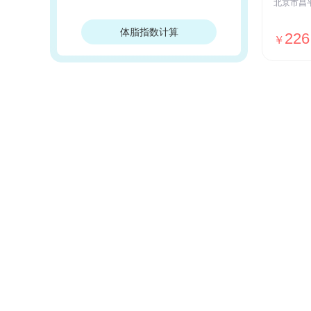
体脂指数计算
226
￥
我们的优势
安全保障
ISO27001安全认证，国家等保Ⅲ级
测评，全网SSL加密传输，用户数据
加密存储等
贴心服务