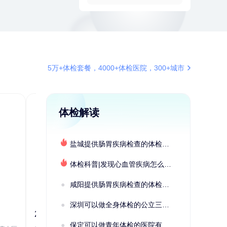
5万+体检套餐，4000+体检医院，300+城市
体检解读
盐城提供肠胃疾病检查的体检套餐有哪些？体检机构有哪些选择？如何预约？
体检科普|发现心血管疾病怎么办？
咸阳提供肠胃疾病检查的体检套餐有哪些？体检机构有哪些选择？如何预约？
深圳可以做全身体检的公立三甲医院及体检套餐汇总
2022定制C套餐 女未婚
女性系列A未
保定可以做青年体检的医院有哪些？有哪些套餐可以选择？