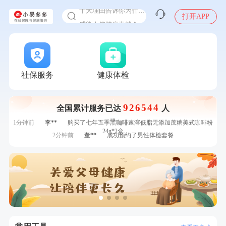
十大理由告诉你为什么要买保险
打开APP
感染人偏肺病毒就会得肺炎吗
入职体检在线预约
7分钟前
林**
购买了小熊电烤箱 DKX-F10M6
甲状腺癌怎么筛查
7分钟前
袁**
购买了美的体重秤 MO-CW5 白色
刚刚
叶**
成功预约了男性婚前体检基础套餐
刚刚
叶**
成功预约了男性婚前体检基础套餐
社保服务
健康体检
刚刚
周**
成功预约了男性健康套餐
刚刚
周**
成功预约了男性健康套餐
926544
全国累计服务已达
人
1分钟前
毛**
购买了汤臣倍健多维男士多种维生素矿物质片1.5g*60片*2
瓶
1分钟前
李**
购买了七年五季黑咖啡速溶低脂无添加蔗糖美式咖啡粉
24g*2盒
2分钟前
董**
成功预约了男性体检套餐
2分钟前
江**
成功预约了标准套餐（男）
4分钟前
赵*
购买了油米有福B款
4分钟前
何**
购买了姚朵朵-1000g粗粮生活礼盒
6分钟前
江**
成功预约了女性VIP体检套餐
6分钟前
肖**
成功预约了坐班族体检套餐（男）
7分钟前
林**
购买了小熊电烤箱 DKX-F10M6
7分钟前
袁**
购买了美的体重秤 MO-CW5 白色