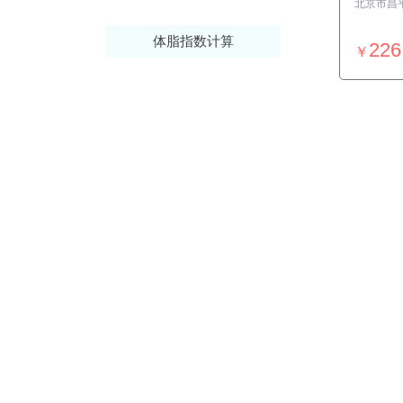
体脂指数计算
226
￥
我们的优势
安全保障
ISO27001安全认证，国家等保Ⅲ级
测评，全网SSL加密传输，用户数据
加密存储等
贴心服务