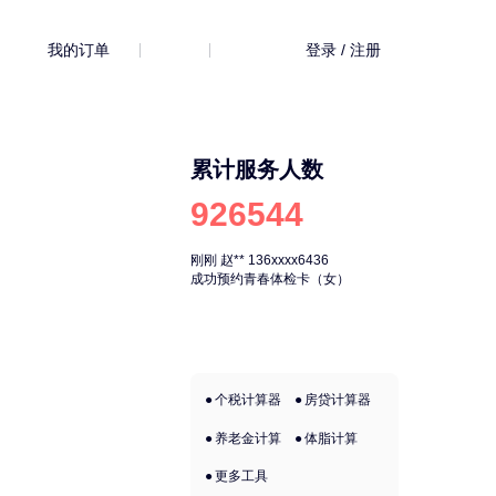
我的订单
登录 / 注册
累计服务人数
926544
刚刚
赵**
136xxxx6436
刚刚
赵**
136xx
成功预约青春体检卡（女）
成功预约青春体
个税计算器
房贷计算器
养老金计算
体脂计算
更多工具