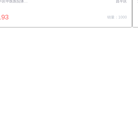
北京市昌平区中医医院体检中心
昌平区
北京北亚骨科医院体检中心
.93
563.20
销量：1000
￥
销量
＋加入对比
＋加入对比
交易透明
价格透明，无隐形套路收费，无会员
费，单月或单次付费