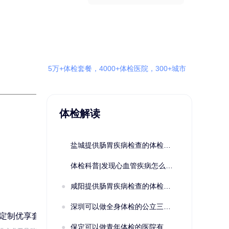
5万+体检套餐，4000+体检医院，300+城市
体检解读
盐城提供肠胃疾病检查的体检套餐有哪些？体检机构有哪些选择？如何预约？
体检科普|发现心血管疾病怎么办？
咸阳提供肠胃疾病检查的体检套餐有哪些？体检机构有哪些选择？如何预约？
深圳可以做全身体检的公立三甲医院及体检套餐汇总
2022定制C套餐 女未婚
女性系列A未
保定可以做青年体检的医院有哪些？有哪些套餐可以选择？