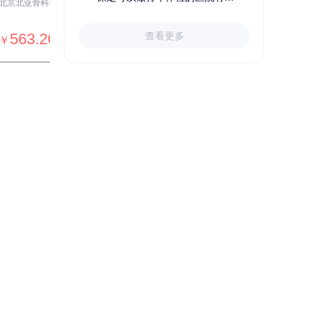
房山区
秦皇岛市第一医院体检中心
北戴河区
723.80
1709.40
查看更多
￥
：999
￥
销量：999
＋加入对比
关于小易多多
支付便捷
多渠道下单和支付，苹果&安卓
APP、电脑端网站、手机网站、微信
号均可便捷下单