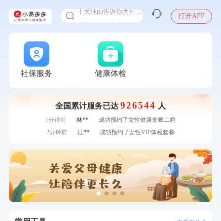
十大理由告诉你为什么要买保险
打开APP
感染人偏肺病毒就会得肺炎吗
入职体检在线预约
7分钟前
罗**
购买了美的体重秤 MO-CW5 白色
甲状腺癌怎么筛查
7分钟前
林**
成功预约糖尿病强化体检套餐
刚刚
周**
成功预约了男性健康套餐
刚刚
周**
成功预约了男性健康套餐
社保服务
健康体检
刚刚
林**
购买了宁安堡新疆无核红枣干150g*2
刚刚
林**
购买了宁安堡新疆无核红枣干150g*2
926544
全国累计服务已达
人
1分钟前
毛**
购买了联创雅斯奶锅DF-CP103M
1分钟前
林**
成功预约了女性健康套餐二档
2分钟前
江**
成功预约了女性VIP体检套餐
2分钟前
王*
购买了公牛环球旅行转换器—L07
4分钟前
陆**
购买了固本堂阿胶糕传统口味400g
4分钟前
刘**
成功预约了入职体检套餐
6分钟前
王**
成功预约女性常规体检套餐
6分钟前
罗**
购买了美的体重秤 MO-CW5 白色
7分钟前
罗**
购买了美的体重秤 MO-CW5 白色
7分钟前
林**
成功预约糖尿病强化体检套餐