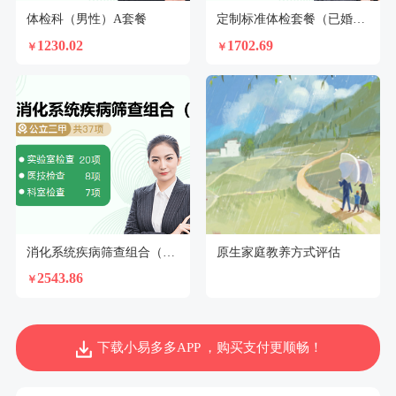
体检科（男性）A套餐
定制标准体检套餐（已婚女）【不支持回乡证】
1230.02
1702.69
￥
￥
消化系统疾病筛查组合（女）N2
原生家庭教养方式评估
2543.86
￥
下载小易多多APP ，购买支付更顺畅！