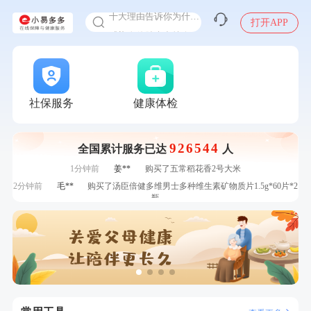
十大理由告诉你为什么要买保险
打开APP
感染人偏肺病毒就会得肺炎吗
入职体检在线预约
7分钟前
林**
成功预约糖尿病强化体检套餐
甲状腺癌怎么筛查
7分钟前
林**
购买了小熊电烤箱 DKX-F10M6
刚刚
林**
购买了宁安堡新疆无核红枣干150g*2
刚刚
林**
购买了宁安堡新疆无核红枣干150g*2
社保服务
健康体检
刚刚
王**
成功预约了企业招工体检套餐
刚刚
王**
成功预约了企业招工体检套餐
926544
全国累计服务已达
人
1分钟前
赵**
成功预约青春体检卡（女）
1分钟前
姜**
购买了五常稻花香2号大米
2分钟前
毛**
购买了汤臣倍健多维男士多种维生素矿物质片1.5g*60片*2
瓶
2分钟前
李**
成功预约了老年女性体检套餐
4分钟前
张**
成功预约了心脏病套餐
4分钟前
潘*
购买了美的1.5L电热水壶HJ1522
6分钟前
何*
购买了K3颈椎按摩仪（浅灰色）
6分钟前
张**
成功预约糖尿病强化体检套餐
7分钟前
林**
成功预约糖尿病强化体检套餐
7分钟前
林**
购买了小熊电烤箱 DKX-F10M6