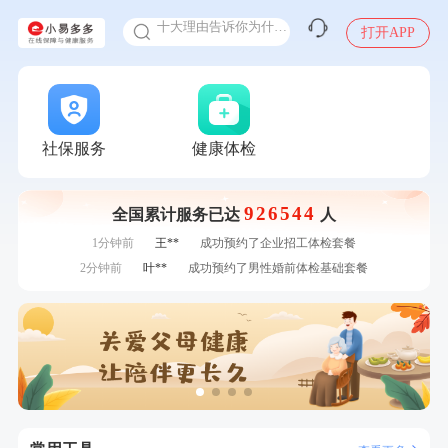
十大理由告诉你为什么要买保险
打开APP
感染人偏肺病毒就会得肺炎吗
入职体检在线预约
7分钟前
陆**
购买了固本堂阿胶糕传统口味400g
甲状腺癌怎么筛查
7分钟前
刘**
成功预约了入职体检套餐
刚刚
柯**
成功预约了关怀老人B套餐
刚刚
柯**
成功预约了关怀老人B套餐
社保服务
健康体检
刚刚
何*
购买了K3颈椎按摩仪（浅灰色）
刚刚
何*
购买了K3颈椎按摩仪（浅灰色）
926544
全国累计服务已达
人
1分钟前
王*
购买了公牛环球旅行转换器—L07
1分钟前
王**
成功预约了企业招工体检套餐
2分钟前
叶**
成功预约了男性婚前体检基础套餐
2分钟前
侯**
购买了汤臣倍健水飞蓟葛根丹参片（护肝片）1.02g*120片
4分钟前
毛**
购买了汤臣倍健多维男士多种维生素矿物质片1.5g*60片*2
瓶
4分钟前
赵**
成功预约青春体检卡（女）
6分钟前
李**
成功预约了老年女性体检套餐
6分钟前
何**
购买了姚朵朵-1000g粗粮生活礼盒
7分钟前
陆**
购买了固本堂阿胶糕传统口味400g
7分钟前
刘**
成功预约了入职体检套餐