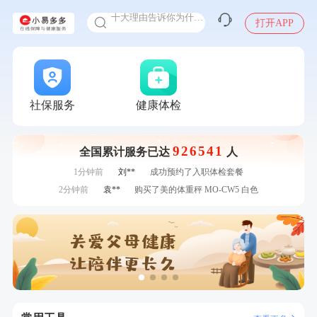
十大理由告诉你为什么要买保险
打开APP
感染人偏肺病毒就会得肺炎吗
入职体检在线预约
7分钟前
陈**
成功预约了精英体检套餐
甲状腺癌怎么筛查
7分钟前
黄**
成功预约了中老年套餐
刚刚
何**
购买了姚朵朵-1000g粗粮生活礼盒
刚刚
何**
购买了姚朵朵-1000g粗粮生活礼盒
社保服务
健康体检
刚刚
林**
购买了小熊电烤箱 DKX-F10M6
刚刚
林**
购买了小熊电烤箱 DKX-F10M6
926541
全国累计服务已达
人
1分钟前
林**
成功预约了女性健康套餐二档
1分钟前
刘**
成功预约了入职体检套餐
2分钟前
袁**
购买了美的体重秤 MO-CW5 白色
2分钟前
姜**
购买了五常稻花香2号大米
4分钟前
江**
成功预约了女性VIP体检套餐
4分钟前
柯**
成功预约了关怀老人B套餐
6分钟前
谭**
购买了中粮可益康红豆薏米粉500g
6分钟前
熊**
购买了时尚羽毛球套装ES-YM601
7分钟前
陈**
成功预约了精英体检套餐
7分钟前
黄**
成功预约了中老年套餐