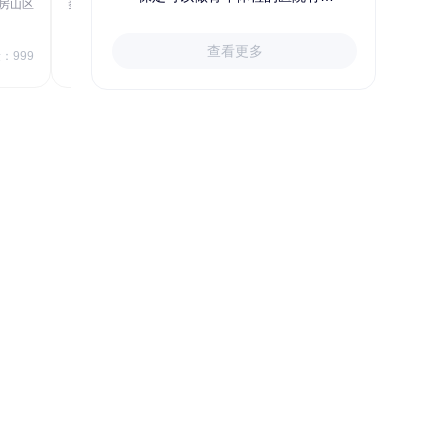
房山区
秦皇岛市第一医院体检中心
北戴河区
723.80
1709.40
查看更多
￥
：999
￥
销量：999
＋加入对比
关于小易多多
支付便捷
多渠道下单和支付，苹果&安卓
APP、电脑端网站、手机网站、微信
号均可便捷下单