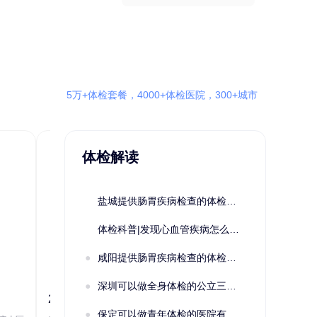
5万+体检套餐，4000+体检医院，300+城市
体检解读
盐城提供肠胃疾病检查的体检套餐有哪些？体检机构有哪些选择？如何预约？
体检科普|发现心血管疾病怎么办？
咸阳提供肠胃疾病检查的体检套餐有哪些？体检机构有哪些选择？如何预约？
深圳可以做全身体检的公立三甲医院及体检套餐汇总
2022定制C套餐 女未婚
女性系列A未
保定可以做青年体检的医院有哪些？有哪些套餐可以选择？