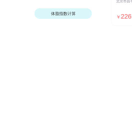
体脂指数计算
226
￥
我们的优势
安全保障
ISO27001安全认证，国家等保Ⅲ级
测评，全网SSL加密传输，用户数据
加密存储等
贴心服务