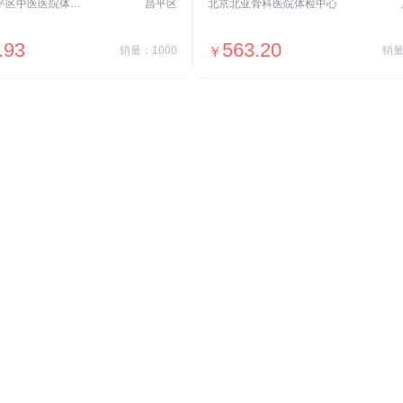
北京市昌平区中医医院体检中心
昌平区
北京北亚骨科医院体检中心
.93
563.20
销量：1000
￥
销量
＋加入对比
＋加入对比
交易透明
价格透明，无隐形套路收费，无会员
费，单月或单次付费