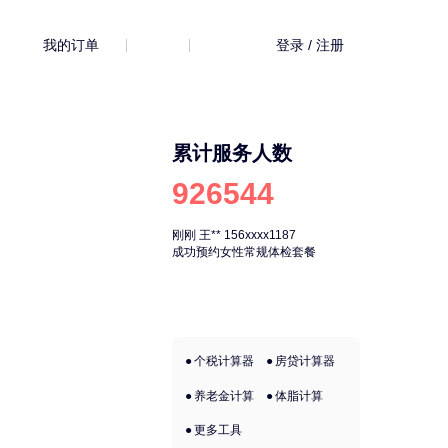
我的订单
登录 / 注册
累计服务人数
926544
刚刚
王**
156xxxx1187
刚刚
王**
156xx
成功预约女性常规体检套餐
成功预约女性常
个税计算器
房贷计算器
养老金计算
体脂计算
更多工具