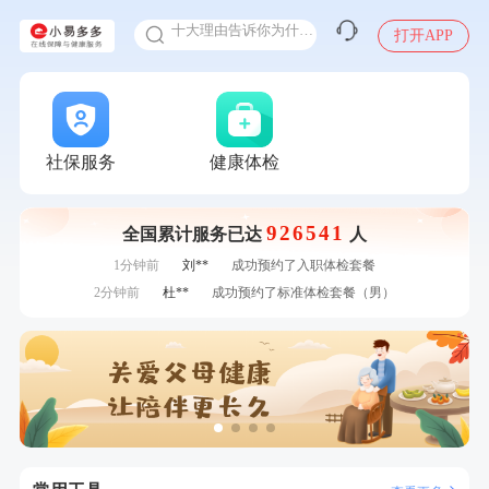
十大理由告诉你为什么要买保险
打开APP
感染人偏肺病毒就会得肺炎吗
入职体检在线预约
7分钟前
黎**
购买了厨房家用多功能不锈钢刀具六件套装
甲状腺癌怎么筛查
7分钟前
黄**
成功预约了中老年套餐
刚刚
刘**
成功预约了心脑血管强化体检套餐
刚刚
刘**
成功预约了心脑血管强化体检套餐
社保服务
健康体检
刚刚
林**
购买了小熊电烤箱 DKX-F10M6
刚刚
林**
购买了小熊电烤箱 DKX-F10M6
926541
全国累计服务已达
人
1分钟前
周**
购买了BP3颈椎热敷枕
1分钟前
刘**
成功预约了入职体检套餐
2分钟前
杜**
成功预约了标准体检套餐（男）
2分钟前
姜**
购买了五常稻花香2号大米
4分钟前
林**
购买了宁安堡新疆无核红枣干150g*2
4分钟前
柯**
成功预约了关怀老人B套餐
6分钟前
陈**
成功预约了精英体检套餐
6分钟前
熊**
购买了时尚羽毛球套装ES-YM601
7分钟前
黎**
购买了厨房家用多功能不锈钢刀具六件套装
7分钟前
黄**
成功预约了中老年套餐