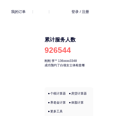
我的订单
登录 / 注册
累计服务人数
926544
刚刚
李**
136xxxx3348
刚刚
李**
136xx
成功预约了白领女士体检套餐
成功预约了白领
个税计算器
房贷计算器
养老金计算
体脂计算
更多工具