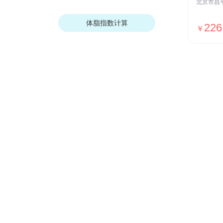
体脂指数计算
226
￥
我们的优势
安全保障
ISO27001安全认证，国家等保Ⅲ级
测评，全网SSL加密传输，用户数据
加密存储等
贴心服务