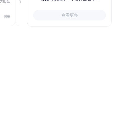
房山区
秦皇岛市第一医院体检中心
北戴河区
723.80
1709.40
查看更多
￥
：999
￥
销量：999
＋加入对比
关于小易多多
支付便捷
多渠道下单和支付，苹果&安卓
APP、电脑端网站、手机网站、微信
号均可便捷下单