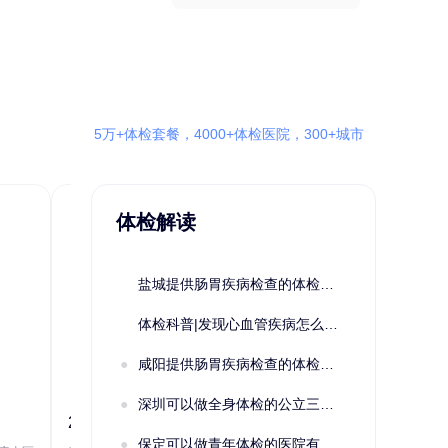
5万+体检套餐，4000+体检医院，300+城市
体检解读
盐城提供肠胃疾病检查的体检套餐有哪些？体检机构有哪些选择？如何预约？
体检科普|发现心血管疾病怎么办？
咸阳提供肠胃疾病检查的体检套餐有哪些？体检机构有哪些选择？如何预约？
深圳可以做全身体检的公立三甲医院及体检套餐汇总
2022定制C套餐 女未婚
女性系列A未
保定可以做青年体检的医院有哪些？有哪些套餐可以选择？