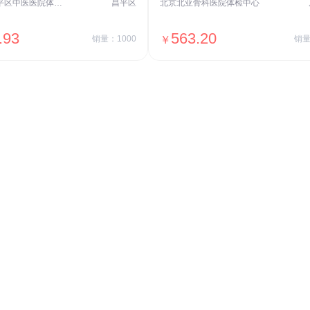
北京市昌平区中医医院体检中心
昌平区
北京北亚骨科医院体检中心
.93
563.20
销量：1000
￥
销量
＋加入对比
＋加入对比
交易透明
价格透明，无隐形套路收费，无会员
费，单月或单次付费