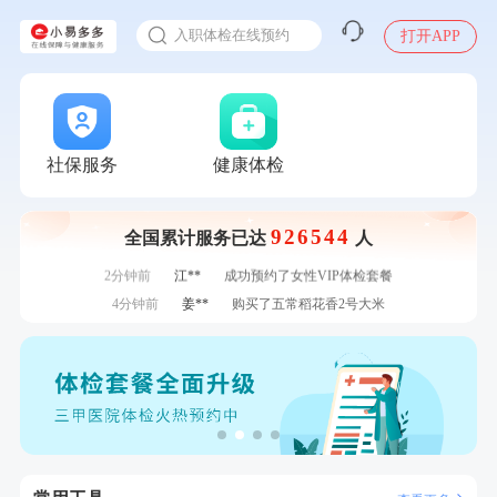
感染人偏肺病毒就会得肺炎吗
7分钟前
毛**
购买了联创雅斯奶锅DF-CP103M
入职体检在线预约
打开APP
7分钟前
毛**
购买了联创雅斯奶锅DF-CP103M
甲状腺癌怎么筛查
刚刚
江**
成功预约了女性VIP体检套餐
刚刚
江**
成功预约了女性VIP体检套餐
刚刚
张**
成功预约糖尿病强化体检套餐
刚刚
张**
成功预约糖尿病强化体检套餐
社保服务
健康体检
1分钟前
何**
购买了姚朵朵-1000g粗粮生活礼盒
1分钟前
林**
购买了小熊电烤箱 DKX-F10M6
926544
全国累计服务已达
人
2分钟前
叶**
成功预约了女性防癌筛查套餐
2分钟前
江**
成功预约了女性VIP体检套餐
4分钟前
姜**
购买了五常稻花香2号大米
4分钟前
王*
购买了公牛环球旅行转换器—L07
6分钟前
陈**
成功预约了精英体检套餐
6分钟前
江**
成功预约了标准套餐（男）
7分钟前
毛**
购买了联创雅斯奶锅DF-CP103M
7分钟前
毛**
购买了联创雅斯奶锅DF-CP103M
刚刚
江**
成功预约了女性VIP体检套餐
刚刚
江**
成功预约了女性VIP体检套餐