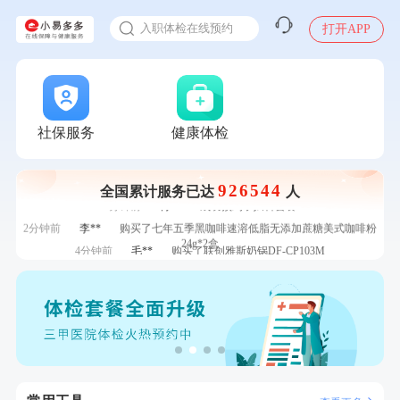
感染人偏肺病毒就会得肺炎吗
7分钟前
毛**
购买了汤臣倍健多维男士多种维生素矿物质片1.5g*60片*2
入职体检在线预约
打开APP
瓶
7分钟前
林**
成功预约糖尿病强化体检套餐
甲状腺癌怎么筛查
刚刚
王**
成功预约女性常规体检套餐
刚刚
王**
成功预约女性常规体检套餐
刚刚
毛**
购买了汤臣倍健多维男士多种维生素矿物质片1.5g*60片*2瓶
社保服务
健康体检
刚刚
毛**
购买了汤臣倍健多维男士多种维生素矿物质片1.5g*60片*2瓶
1分钟前
侯**
购买了汤臣倍健水飞蓟葛根丹参片（护肝片）1.02g*120片
1分钟前
李**
成功预约了青年白领男套餐
926544
全国累计服务已达
人
2分钟前
肖**
成功预约了妇科套餐
2分钟前
李**
购买了七年五季黑咖啡速溶低脂无添加蔗糖美式咖啡粉
24g*2盒
4分钟前
毛**
购买了联创雅斯奶锅DF-CP103M
4分钟前
肖**
成功预约了坐班族体检套餐（男）
6分钟前
林**
成功预约糖尿病强化体检套餐
6分钟前
林**
购买了小熊电烤箱 DKX-F10M6
7分钟前
毛**
购买了汤臣倍健多维男士多种维生素矿物质片1.5g*60片*2
瓶
7分钟前
林**
成功预约糖尿病强化体检套餐
刚刚
王**
成功预约女性常规体检套餐